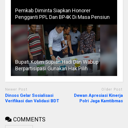
Pemkab Diminta Siapkan Honorer
Pengganti PPL Dan BP4K Di Masa Pensiun
Bupati Kotim Supian Hadi Dan Wabup
Berpartisipasi Gunakan Hak Pilih
Newer Post
Older Post
Dinsos Gelar Sosialisasi
Dewan Apresiasi Kinerja
Verifikasi dan Validasi BDT
Polri Jaga Kamtibmas
COMMENTS