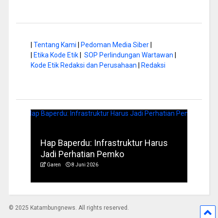
|
Tentang Kami
|
Pedoman Media Siber
|
|
Etika Kode Etik
|
SOP Perlindungan Wartawan
|
Kode Etik Redaksi dan Perusahaan
|
Redaksi
a di
Hap Baperdu: Infrastruktur Harus
Musi
Jadi Perhatian Pemko
Peng
Garen
8 Juni 2026
Garen
© 2025 Katambungnews. All rights reserved.