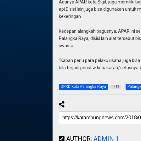
Adanya APAR kata Sigit, juga memiliki 
api.Disisi lain juga bisa digunakan unt
kekeringan.
Kedepan alangkah bagusnya, APAR ini selai
Palangka Raya, disisi lain alat tersebut b
swasta.
“Kapan perlu para pelaku usaha juga bis
bila terjadi peristiw kebakaran,”cetusnya
DPRD Kota Palangka Raya
Palang
1455
AUTHOR:
ADMIN 1