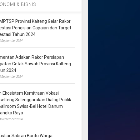
ONOMI & BISNIS
MPTSP Provinsi Kalteng Gelar Rakor
vestasi Pengisian Capaian dan Target
vestasi Tahun 2024
3 September 2024
mentan Adakan Rakor Persiapan
giatan Cetak Sawah Provinsi Kalteng
hun 2024
8 September 2024
m Ekosistem Kemitraan Vokasi
lselteng Selenggarakan Dialog Publik
 Ballroom Swiss-Bel Hotel Danum
langka Raya
8 September 2024
ustiar Sabran Bantu Warga