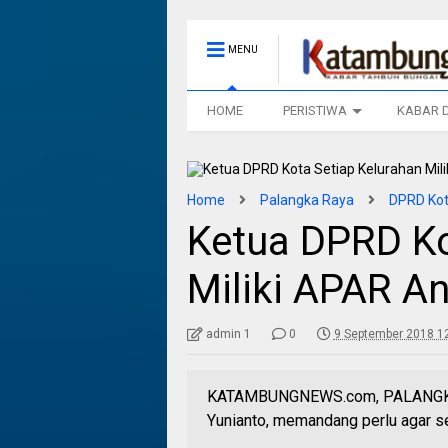
MENU
HOME
PERISTIWA
KABAR 
Home
Palangka Raya
DPRD Kot
Ketua DPRD Ko
Miliki APAR An
admin 1
0
9 September 2018 1
KATAMBUNGNEWS.com, PALANGKA R
Yunianto, memandang perlu agar se