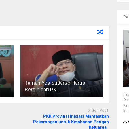
PA
Taman Yos Sudarso Harus
Bersih dari PKL
Pal
Ola
Kal
Older Post
kon
PKK Provinsi Inisiasi Manfaatkan
Pekarangan untuk Ketahanan Pangan
Keluarga