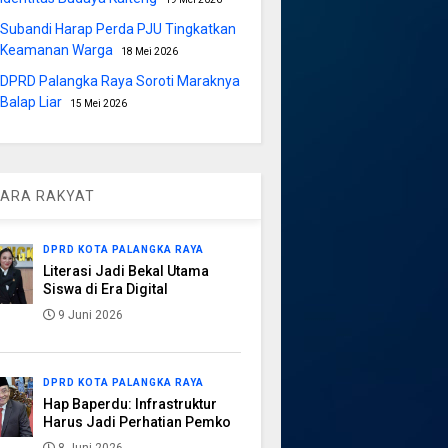
Subandi Harap Perda PJU Tingkatkan
Keamanan Warga
18 Mei 2026
DPRD Palangka Raya Soroti Maraknya
Balap Liar
15 Mei 2026
ARA RAKYAT
DPRD KOTA PALANGKA RAYA
Literasi Jadi Bekal Utama
Siswa di Era Digital
9 Juni 2026
DPRD KOTA PALANGKA RAYA
Hap Baperdu: Infrastruktur
Harus Jadi Perhatian Pemko