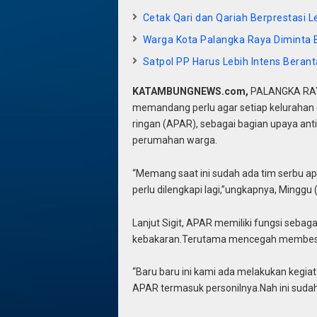
Cetak Qari dan Qariah Berprestasi 
Warga Kota Palangka Raya Diminta B
Satpol PP Harus Lebih Intens Berant
KATAMBUNGNEWS.com,
PALANGKA RAYA
memandang perlu agar setiap kelurahan 
ringan (APAR), sebagai bagian upaya ant
perumahan warga.
“Memang saat ini sudah ada tim serbu ap
perlu dilengkapi lagi,”ungkapnya, Minggu 
Lanjut Sigit, APAR memiliki fungsi sebagai 
kebakaran.Terutama mencegah membesarny
“Baru baru ini kami ada melakukan kegia
APAR termasuk personilnya.Nah ini sudah 