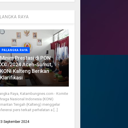
LANGKA RAYA
PALANGKA RAYA
Minim Prestasi di PON
XXI/2024 Aceh-Sumut,
KONI Kalteng Berikan
Klarifikasi
angka Raya, Katambungnes.com - Komite
hraga Nasional Indonesia (KONI)
imantan Tengah (Kalteng) menggelar
ferensi pers terkait perhelatan a [...]
23 September 2024