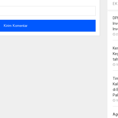
EK
DP
In
In
2
Ke
Ke
ta
1
Ti
Ka
di
Pa
1
Ag