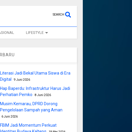
SEARCH
ASIONAL
LIFESTYLE
ERBARU
Literasi Jadi Bekal Utama Siswa di Era
Digital
9 Juni 2026
Hap Baperdu: Infrastruktur Harus Jadi
Perhatian Pemko
8 Juni 2026
Musim Kemarau, DPRD Dorong
Pengelolaan Sampah yang Aman
6 Juni 2026
FBIM Jadi Momentum Perkuat
Identitas Budaya Kalteng
19 Mei 2026