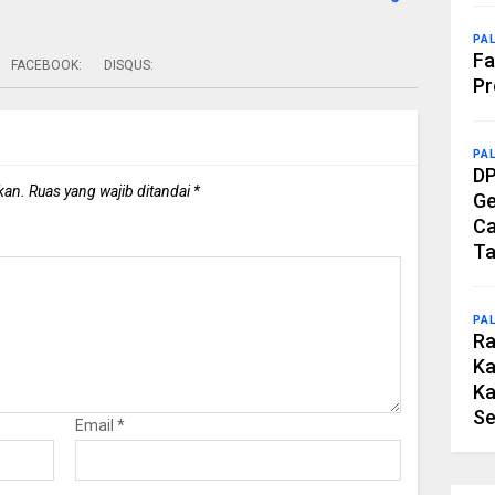
PA
Fa
FACEBOOK:
DISQUS:
Pr
PA
DP
kan.
Ruas yang wajib ditandai
*
Ge
Ca
Ta
PA
Ra
Ka
Ka
Se
Email
*