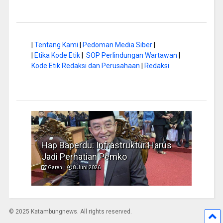
|
Tentang Kami
|
Pedoman Media Siber
|
|
Etika Kode Etik
|
SOP Perlindungan Wartawan
|
Kode Etik Redaksi dan Perusahaan
|
Redaksi
a di
Hap Baperdu: Infrastruktur Harus
Musi
Jadi Perhatian Pemko
Peng
Garen
8 Juni 2026
Garen
© 2025 Katambungnews. All rights reserved.