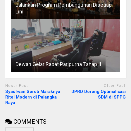
Jalankan Program Pembangunan Disetiap
Lini
Dewan Gelar Rapat Paripurna Tahap II
Newer Post
Older Post
Syaufwan Soroti Maraknya
DPRD Dorong Optimalisasi
Ritel Modern di Palangka
SDM di SPPG
Raya
COMMENTS