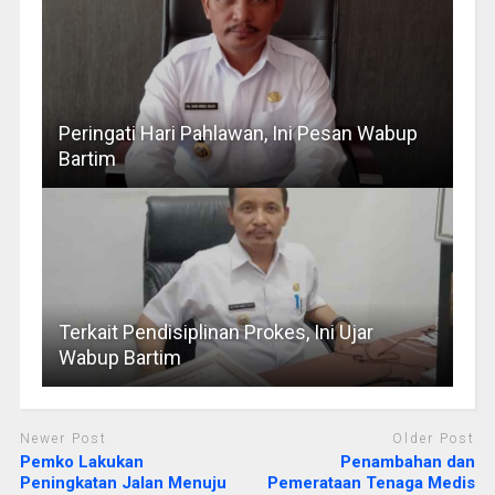
Peringati Hari Pahlawan, Ini Pesan Wabup
Bartim
Terkait Pendisiplinan Prokes, Ini Ujar
Wabup Bartim
Newer Post
Older Post
Pemko Lakukan
Penambahan dan
Peningkatan Jalan Menuju
Pemerataan Tenaga Medis