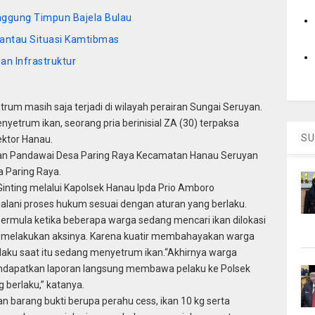
nggung Timpun Bajela Bulau
antau Situasi Kamtibmas
n Infrastruktur
trum masih saja terjadi di wilayah perairan Sungai Seruyan.
etrum ikan, seorang pria berinisial ZA (30) terpaksa
SU
ektor Hanau.
alan Pandawai Desa Paring Raya Kecamatan Hanau Seruyan
a Paring Raya.
nting melalui Kapolsek Hanau Ipda Prio Amboro
alani proses hukum sesuai dengan aturan yang berlaku.
bermula ketika beberapa warga sedang mencari ikan dilokasi
ng melakukan aksinya. Karena kuatir membahayakan warga
laku saat itu sedang menyetrum ikan.“Akhirnya warga
endapatkan laporan langsung membawa pelaku ke Polsek
 berlaku,” katanya.
 barang bukti berupa perahu cess, ikan 10 kg serta