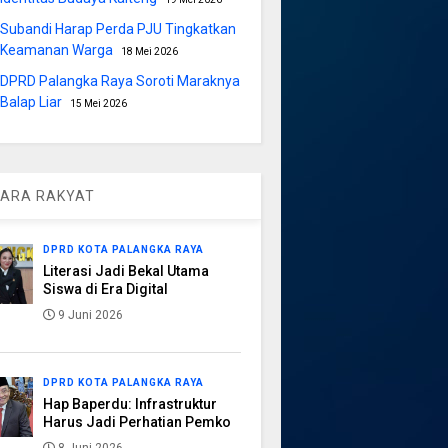
Subandi Harap Perda PJU Tingkatkan
Keamanan Warga
18 Mei 2026
DPRD Palangka Raya Soroti Maraknya
Balap Liar
15 Mei 2026
ARA RAKYAT
DPRD KOTA PALANGKA RAYA
Literasi Jadi Bekal Utama
Siswa di Era Digital
9 Juni 2026
DPRD KOTA PALANGKA RAYA
Hap Baperdu: Infrastruktur
Harus Jadi Perhatian Pemko