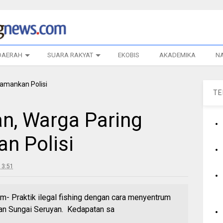
DAERAH
SUARA RAKYAT
EKOBIS
AKADEMIKA
N
T
n, Warga Paring
n Polisi
13:51
- Praktik ilegal fishing dengan cara menyentrum
iran Sungai Seruyan. Kedapatan sa