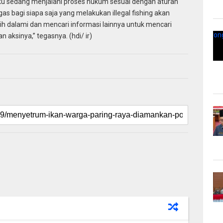
laku sedang menjalani proses hukum sesuai dengan aturan
as bagi siapa saja yang melakukan illegal fishing akan
h dalami dan mencari informasi lainnya untuk mencari
aksinya,” tegasnya. (hdi/ ir)