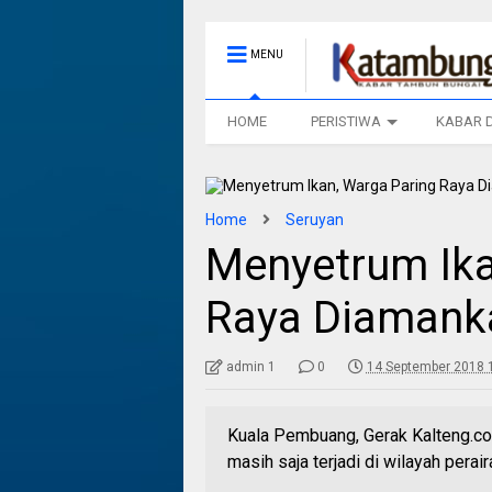
MENU
HOME
PERISTIWA
KABAR 
Home
Seruyan
Menyetrum Ika
Raya Diamanka
admin 1
0
14 September 2018 
Kuala Pembuang, Gerak Kalteng.com
masih saja terjadi di wilayah pera