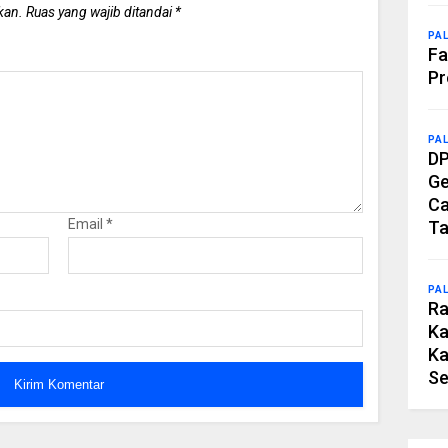
kan.
Ruas yang wajib ditandai
*
PA
Fa
Pr
PA
DP
Ge
Ca
Email
*
Ta
PA
Ra
Ka
Ka
Se