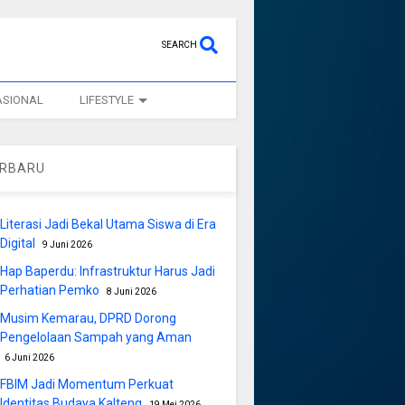
SEARCH
ASIONAL
LIFESTYLE
ERBARU
Literasi Jadi Bekal Utama Siswa di Era
Digital
9 Juni 2026
Hap Baperdu: Infrastruktur Harus Jadi
Perhatian Pemko
8 Juni 2026
Musim Kemarau, DPRD Dorong
Pengelolaan Sampah yang Aman
6 Juni 2026
FBIM Jadi Momentum Perkuat
Identitas Budaya Kalteng
19 Mei 2026