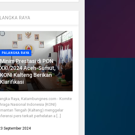
LANGKA RAYA
PALANGKA RAYA
Minim Prestasi di PON
XXI/2024 Aceh-Sumut,
KONI Kalteng Berikan
Klarifikasi
angka Raya, Katambungnes.com - Komite
hraga Nasional Indonesia (KONI)
imantan Tengah (Kalteng) menggelar
ferensi pers terkait perhelatan a [...]
23 September 2024