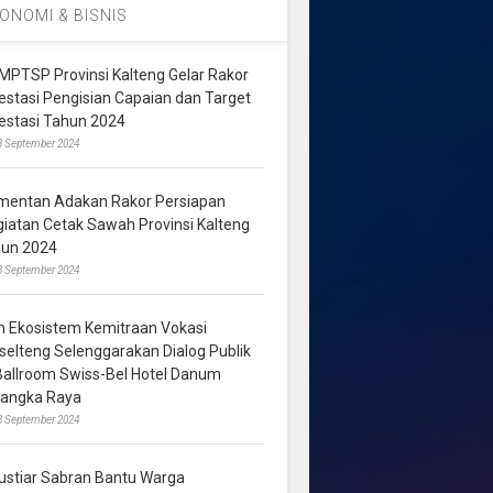
ONOMI & BISNIS
MPTSP Provinsi Kalteng Gelar Rakor
vestasi Pengisian Capaian dan Target
vestasi Tahun 2024
3 September 2024
mentan Adakan Rakor Persiapan
giatan Cetak Sawah Provinsi Kalteng
hun 2024
8 September 2024
m Ekosistem Kemitraan Vokasi
lselteng Selenggarakan Dialog Publik
 Ballroom Swiss-Bel Hotel Danum
langka Raya
8 September 2024
ustiar Sabran Bantu Warga