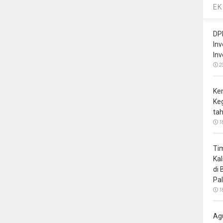
EK
DP
In
In
2
Ke
Ke
ta
1
Ti
Ka
di
Pa
1
Ag