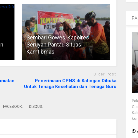
PA
Sembari Gowes, Kapolres
en
Seruyan Pantau Situasi
Kamtibmas
Older Post
amatan
Penerimaan CPNS di Katingan Dibuka
Untuk Tenaga Kesehatan dan Tenaga Guru
Pal
FACEBOOK:
DISQUS:
Ola
Kal
kon