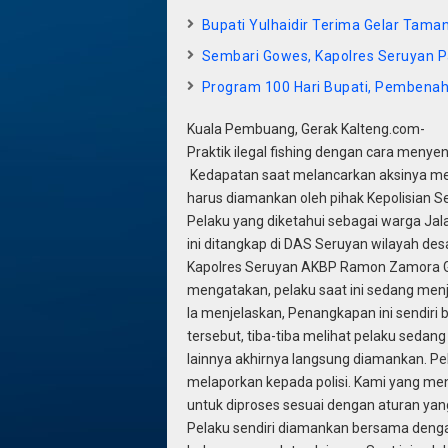
Bupati Yulhaidir Terima Gelar Tama
Sembari Gowes, Kapolres Seruyan P
Program 100 Hari Bupati, Pembenaha
Kuala Pembuang, Gerak Kalteng.com-
Praktik ilegal fishing dengan cara menyen
Kedapatan saat melancarkan aksinya meny
harus diamankan oleh pihak Kepolisian S
Pelaku yang diketahui sebagai warga J
ini ditangkap di DAS Seruyan wilayah des
Kapolres Seruyan AKBP Ramon Zamora Gi
mengatakan, pelaku saat ini sedang menj
Ia menjelaskan, Penangkapan ini sendiri 
tersebut, tiba-tiba melihat pelaku seda
lainnya akhirnya langsung diamankan. Pe
melaporkan kepada polisi. Kami yang m
untuk diproses sesuai dengan aturan yang
Pelaku sendiri diamankan bersama dengan