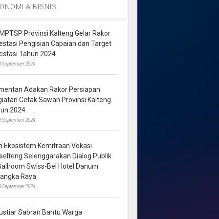
ONOMI & BISNIS
MPTSP Provinsi Kalteng Gelar Rakor
vestasi Pengisian Capaian dan Target
vestasi Tahun 2024
3 September 2024
mentan Adakan Rakor Persiapan
giatan Cetak Sawah Provinsi Kalteng
hun 2024
8 September 2024
m Ekosistem Kemitraan Vokasi
lselteng Selenggarakan Dialog Publik
 Ballroom Swiss-Bel Hotel Danum
langka Raya
8 September 2024
ustiar Sabran Bantu Warga