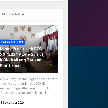
LANGKA RAYA
PALANGKA RAYA
Minim Prestasi di PON
XXI/2024 Aceh-Sumut,
KONI Kalteng Berikan
Klarifikasi
angka Raya, Katambungnes.com - Komite
hraga Nasional Indonesia (KONI)
imantan Tengah (Kalteng) menggelar
ferensi pers terkait perhelatan a [...]
23 September 2024