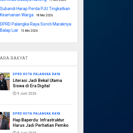
Subandi Harap Perda PJU Tingkatkan
Keamanan Warga
18 Mei 2026
DPRD Palangka Raya Soroti Maraknya
Balap Liar
15 Mei 2026
ARA RAKYAT
DPRD KOTA PALANGKA RAYA
Literasi Jadi Bekal Utama
Siswa di Era Digital
9 Juni 2026
DPRD KOTA PALANGKA RAYA
Hap Baperdu: Infrastruktur
Harus Jadi Perhatian Pemko