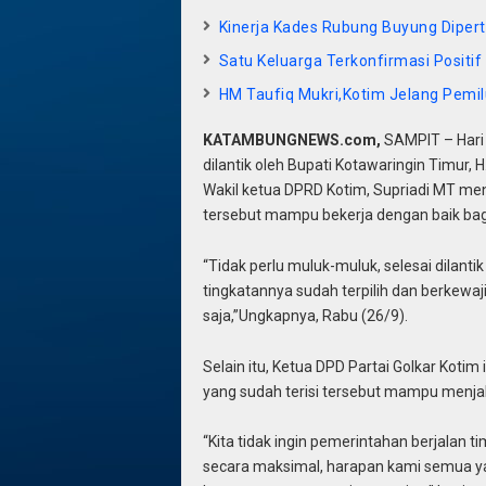
Kinerja Kades Rubung Buyung Dipe
Satu Keluarga Terkonfirmasi Positif
HM Taufiq Mukri,Kotim Jelang Pemil
KATAMBUNGNEWS.com,
SAMPIT – Hari 
dilantik oleh Bupati Kotawaringin Timur, 
Wakil ketua DPRD Kotim, Supriadi MT me
tersebut mampu bekerja dengan baik bagi
“Tidak perlu muluk-muluk, selesai dilant
tingkatannya sudah terpilih dan berkew
saja,”Ungkapnya, Rabu (26/9).
Selain itu, Ketua DPD Partai Golkar Koti
yang sudah terisi tersebut mampu menja
“Kita tidak ingin pemerintahan berjalan t
secara maksimal, harapan kami semua yan