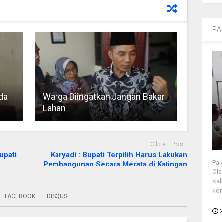
PA
da
Warga Diingatkan Jangan Bakar
Lahan
Older Post
upati
Karyadi : Bupati Terpilih Harus Lakukan
Pal
Pembangunan Secara Merata di Katingan
Ola
Kal
kon
FACEBOOK:
DISQUS: