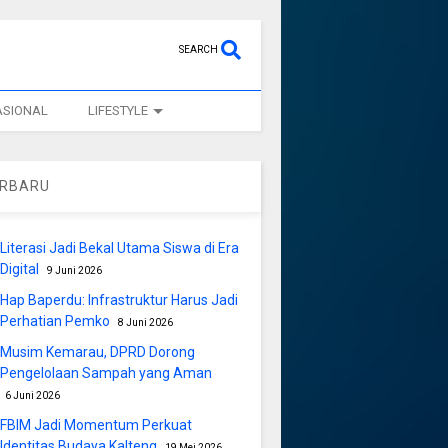
SEARCH
ASIONAL
LIFESTYLE
ERBARU
Literasi Jadi Bekal Utama Siswa di Era
Digital
9 Juni 2026
Hap Baperdu: Infrastruktur Harus Jadi
Perhatian Pemko
8 Juni 2026
Musim Kemarau, DPRD Dorong
Pengelolaan Sampah yang Aman
6 Juni 2026
FBIM Jadi Momentum Perkuat
Identitas Budaya Kalteng
19 Mei 2026