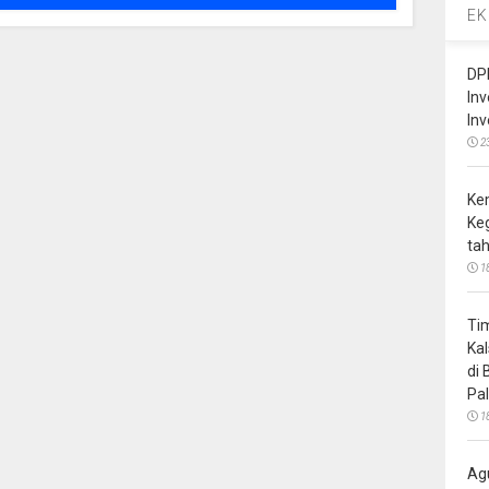
EK
DP
In
In
2
Ke
Ke
ta
1
Ti
Ka
di
Pa
1
Ag