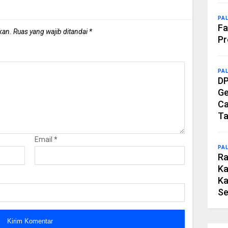
PA
Fa
kan.
Ruas yang wajib ditandai
*
Pr
PA
DP
Ge
Ca
Ta
Email
*
PA
Ra
Ka
Ka
Se