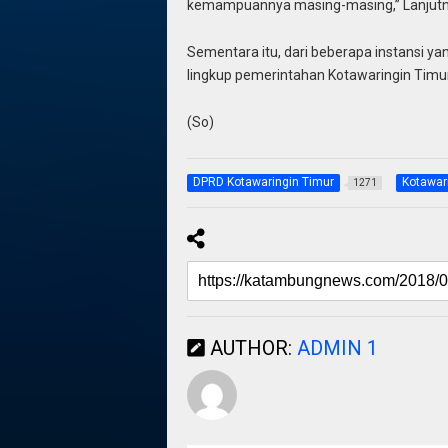
kemampuannya masing-masing,” Lanjutn
Sementara itu, dari beberapa instansi y
lingkup pemerintahan Kotawaringin Timur, 
(So)
DPRD Kotawaringin Timur
Kotawar
1271
AUTHOR:
ADMIN 1