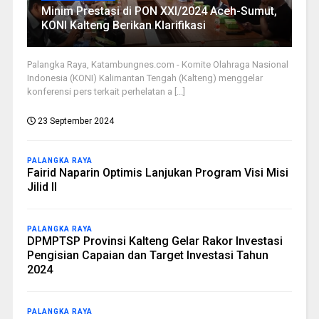
Minim Prestasi di PON XXI/2024 Aceh-Sumut,
KONI Kalteng Berikan Klarifikasi
Palangka Raya, Katambungnes.com - Komite Olahraga Nasional
Indonesia (KONI) Kalimantan Tengah (Kalteng) menggelar
konferensi pers terkait perhelatan a [...]
23 September 2024
PALANGKA RAYA
Fairid Naparin Optimis Lanjukan Program Visi Misi
Jilid II
PALANGKA RAYA
DPMPTSP Provinsi Kalteng Gelar Rakor Investasi
Pengisian Capaian dan Target Investasi Tahun
2024
PALANGKA RAYA