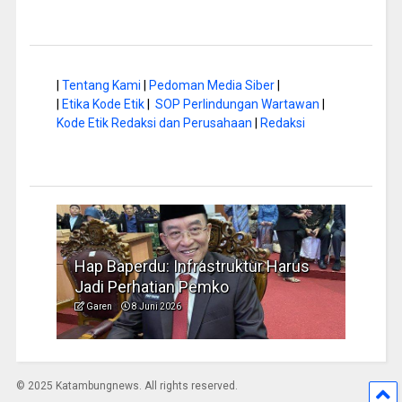
|
Tentang Kami
|
Pedoman Media Siber
|
|
Etika Kode Etik
|
SOP Perlindungan Wartawan
|
Kode Etik Redaksi dan Perusahaan
|
Redaksi
Hap Baperdu: Infrastruktur Harus
Musim Kemara
Jadi Perhatian Pemko
Pengelolaan 
Garen
8 Juni 2026
Garen
6 Juni 202
© 2025 Katambungnews. All rights reserved.