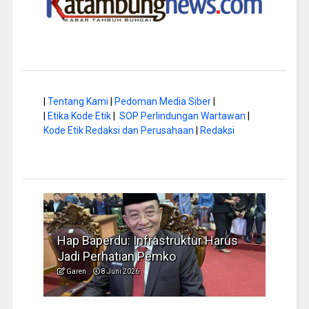
|
Tentang Kami
|
Pedoman Media Siber
|
|
Etika Kode Etik
|
SOP Perlindungan Wartawan
|
Kode Etik Redaksi dan Perusahaan
|
Redaksi
Hap Baperdu: Infrastruktur Harus
Musim Kemara
Jadi Perhatian Pemko
Pengelolaan 
Garen
8 Juni 2026
Garen
6 Juni 202