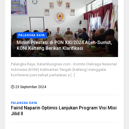
PALANGKA RAYA
Minim Prestasi di PON XXI/2024 Aceh-Sumut,
KONI Kalteng Berikan Klarifikasi
Palangka Raya, Katambungnes.com - Komite Olahraga Nasional
Indonesia (KONI) Kalimantan Tengah (Kalteng) menggelar
konferensi pers terkait perhelatan a [...]
23 September 2024
PALANGKA RAYA
Fairid Naparin Optimis Lanjukan Program Visi Misi
Jilid II