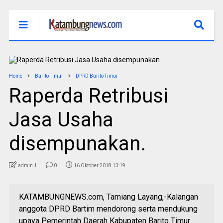
Home
Barito Timur
DPRD Barito Timur
Raperda Retribusi
Jasa Usaha
disempunakan.
admin 1
0
16 Oktober 2018 13:19
KATAMBUNGNEWS.com, Tamiang Layang,-Kalangan
anggota DPRD Bartim mendorong serta mendukung
upaya Pemerintah Daerah Kabupaten Barito Timur