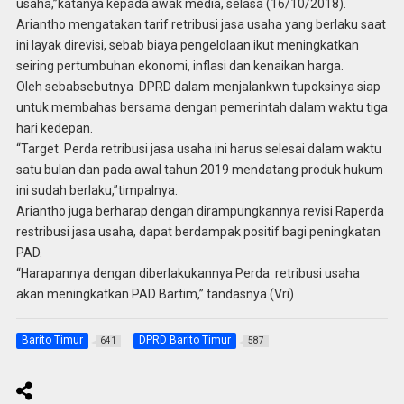
usaha,”katanya kepada awak media, selasa (16/10/2018).
Ariantho mengatakan tarif retribusi jasa usaha yang berlaku saat
ini layak direvisi, sebab biaya pengelolaan ikut meningkatkan
seiring pertumbuhan ekonomi, inflasi dan kenaikan harga.
Oleh sebabsebutnya DPRD dalam menjalankwn tupoksinya siap
untuk membahas bersama dengan pemerintah dalam waktu tiga
hari kedepan.
“Target Perda retribusi jasa usaha ini harus selesai dalam waktu
satu bulan dan pada awal tahun 2019 mendatang produk hukum
ini sudah berlaku,”timpalnya.
Ariantho juga berharap dengan dirampungkannya revisi Raperda
restribusi jasa usaha, dapat berdampak positif bagi peningkatan
PAD.
“Harapannya dengan diberlakukannya Perda retribusi usaha
akan meningkatkan PAD Bartim,” tandasnya.(Vri)
Barito Timur
DPRD Barito Timur
641
587