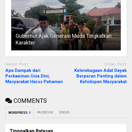
Gubernur Ajak Generasi Muda Tingkatkan
Karakter
Newer Post
Older Post
Apa Dampak dari
Kelembagaan Adat Dayak
Perkawinan Usia Dini,
Berperan Penting dalam
Masyarakat Harus Pahaman
Kehidupan Masyarakat
COMMENTS
FACEBOOK:
DISQUS:
WORDPRESS:
0
Tinggalkan Balasan