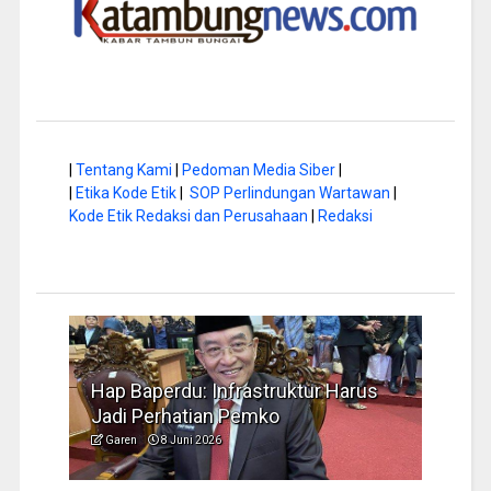
|
Tentang Kami
|
Pedoman Media Siber
|
|
Etika Kode Etik
|
SOP Perlindungan Wartawan
|
Kode Etik Redaksi dan Perusahaan
|
Redaksi
a di
Hap Baperdu: Infrastruktur Harus
Musi
Jadi Perhatian Pemko
Peng
Garen
8 Juni 2026
Garen