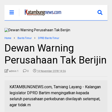
Home
Barito Timur
DPRD Barito Timur
Dewan Warning
Perusahaan Tak Berijin
admin 1
0
14 November 2018 14:56
KATAMBUNGNEWS.com, Tamiang Layang - Kalangan
legislator DPRD Bartim mengingatkan kepada
seluruh perusahaan perkebunan diwilayah setempat,
agar tidak m