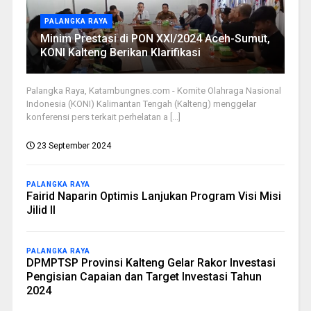
PALANGKA RAYA
Minim Prestasi di PON XXI/2024 Aceh-Sumut,
KONI Kalteng Berikan Klarifikasi
Palangka Raya, Katambungnes.com - Komite Olahraga Nasional
Indonesia (KONI) Kalimantan Tengah (Kalteng) menggelar
konferensi pers terkait perhelatan a [...]
23 September 2024
PALANGKA RAYA
Fairid Naparin Optimis Lanjukan Program Visi Misi
Jilid II
PALANGKA RAYA
DPMPTSP Provinsi Kalteng Gelar Rakor Investasi
Pengisian Capaian dan Target Investasi Tahun
2024