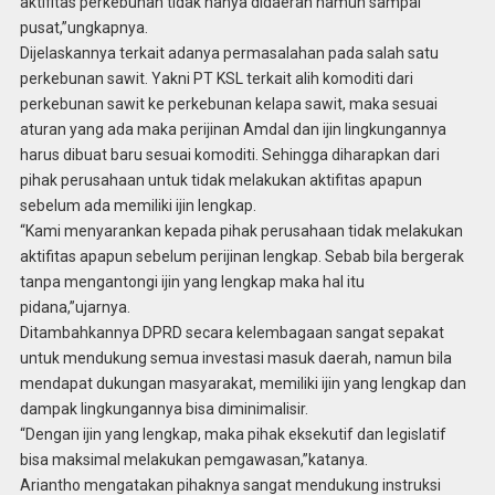
aktifitas perkebunan tidak hanya didaerah namun sampai
pusat,”ungkapnya.
Dijelaskannya terkait adanya permasalahan pada salah satu
perkebunan sawit. Yakni PT KSL terkait alih komoditi dari
perkebunan sawit ke perkebunan kelapa sawit, maka sesuai
aturan yang ada maka perijinan Amdal dan ijin lingkungannya
harus dibuat baru sesuai komoditi. Sehingga diharapkan dari
pihak perusahaan untuk tidak melakukan aktifitas apapun
sebelum ada memiliki ijin lengkap.
“Kami menyarankan kepada pihak perusahaan tidak melakukan
aktifitas apapun sebelum perijinan lengkap. Sebab bila bergerak
tanpa mengantongi ijin yang lengkap maka hal itu
pidana,”ujarnya.
Ditambahkannya DPRD secara kelembagaan sangat sepakat
untuk mendukung semua investasi masuk daerah, namun bila
mendapat dukungan masyarakat, memiliki ijin yang lengkap dan
dampak lingkungannya bisa diminimalisir.
“Dengan ijin yang lengkap, maka pihak eksekutif dan legislatif
bisa maksimal melakukan pemgawasan,”katanya.
Ariantho mengatakan pihaknya sangat mendukung instruksi