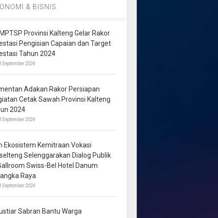
ONOMI & BISNIS
MPTSP Provinsi Kalteng Gelar Rakor
vestasi Pengisian Capaian dan Target
vestasi Tahun 2024
3 September 2024
mentan Adakan Rakor Persiapan
giatan Cetak Sawah Provinsi Kalteng
hun 2024
8 September 2024
m Ekosistem Kemitraan Vokasi
lselteng Selenggarakan Dialog Publik
 Ballroom Swiss-Bel Hotel Danum
langka Raya
8 September 2024
ustiar Sabran Bantu Warga