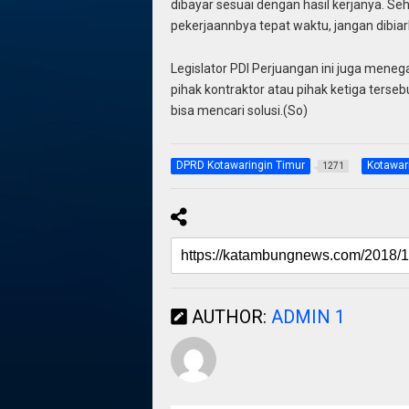
dibayar sesuai dengan hasil kerjanya. 
pekerjaannbya tepat waktu, jangan dibiark
Legislator PDI Perjuangan ini juga mene
pihak kontraktor atau pihak ketiga ters
bisa mencari solusi.(So)
DPRD Kotawaringin Timur
Kotawar
1271
AUTHOR:
ADMIN 1