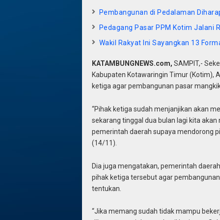
Pembangunan di Pedalaman Dihara
Pedagang Pasar PPM Kotim Jalani R
Wakil Rakyat Ini Sayangkan 13 For
KATAMBUNGNEWS.com,
SAMPIT,- Seket
Kabupaten Kotawaringin Timur (Kotim), A
ketiga agar pembangunan pasar mangkiki
“Pihak ketiga sudah menjanjikan akan me
sekarang tinggal dua bulan lagi kita aka
pemerintah daerah supaya mendorong piha
(14/11).
Dia juga mengatakan, pemerintah daer
pihak ketiga tersebut agar pembangunan 
tentukan.
“Jika memang sudah tidak mampu bekerja 