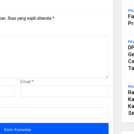
PA
Fa
kan.
Ruas yang wajib ditandai
*
Pr
PA
DP
Ge
Ca
Ta
Email
*
PA
Ra
Ka
Ka
Se