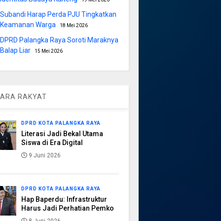
Subandi Harap Perda PJU Tingkatkan
Keamanan Warga
18 Mei 2026
DPRD Palangka Raya Soroti Maraknya
Balap Liar
15 Mei 2026
ARA RAKYAT
DPRD KOTA PALANGKA RAYA
Literasi Jadi Bekal Utama
Siswa di Era Digital
9 Juni 2026
DPRD KOTA PALANGKA RAYA
Hap Baperdu: Infrastruktur
Harus Jadi Perhatian Pemko