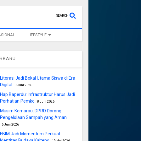
SEARCH
ASIONAL
LIFESTYLE
ERBARU
Literasi Jadi Bekal Utama Siswa di Era
Digital
9 Juni 2026
Hap Baperdu: Infrastruktur Harus Jadi
Perhatian Pemko
8 Juni 2026
Musim Kemarau, DPRD Dorong
Pengelolaan Sampah yang Aman
6 Juni 2026
FBIM Jadi Momentum Perkuat
Identitas Budaya Kalteng
19 Mei 2026