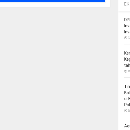
EK
DP
In
In
2
Ke
Ke
ta
1
Ti
Ka
di
Pa
1
Ag