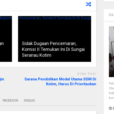
PA
an
Sidak Dugaan Pencemaran,
n
Komisi II Temukan Ini Di Sungai
Seranau Kotim
Older Post
jin
Sarana Pendidikan Modal Utama SDM Di
Pal
Kotim, Harus Di Prioritaskan
Ola
Kal
kon
FACEBOOK:
DISQUS: