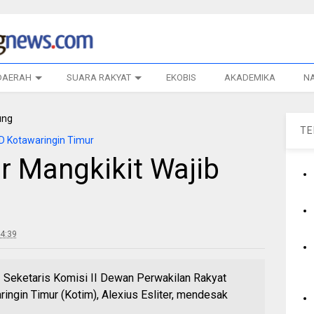
DAERAH
SUARA RAKYAT
EKOBIS
AKADEMIKA
N
T
 Kotawaringin Timur
r Mangkikit Wajib
4:39
ketaris Komisi II Dewan Perwakilan Rakyat
ngin Timur (Kotim), Alexius Esliter, mendesak