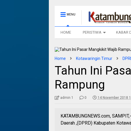
MENU
HOME
PERISTIWA
KABAR 
Home
Kotawaringin Timur
DPRD
Tahun Ini Pasa
Rampung
admin 1
0
14 November 2018 1
KATAMBUNGNEWS.com, SAMPIT,- Se
Daerah ,(DPRD) Kabupaten Kotawari