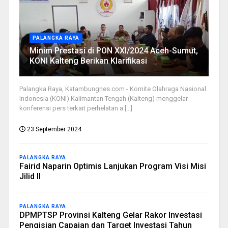
PALANGKA RAYA
Minim Prestasi di PON XXI/2024 Aceh-Sumut,
KONI Kalteng Berikan Klarifikasi
Palangka Raya, Katambungnes.com - Komite Olahraga Nasional
Indonesia (KONI) Kalimantan Tengah (Kalteng) menggelar
konferensi pers terkait perhelatan a [...]
23 September 2024
PALANGKA RAYA
Fairid Naparin Optimis Lanjukan Program Visi Misi
Jilid II
PALANGKA RAYA
DPMPTSP Provinsi Kalteng Gelar Rakor Investasi
Pengisian Capaian dan Target Investasi Tahun