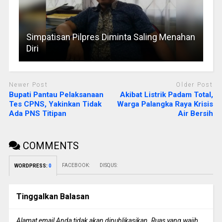
Simpatisan Pilpres Diminta Saling Menahan
Diri
Newer Post
Older Post
Bupati Pantau Pelaksanaan
Akibat Listrik Padam Total,
Tes CPNS, Yakinkan Tidak
Warga Palangka Raya Krisis
Ada PNS Titipan
Air Bersih
COMMENTS
FACEBOOK:
DISQUS:
WORDPRESS:
0
Tinggalkan Balasan
Alamat email Anda tidak akan dipublikasikan.
Ruas yang wajib