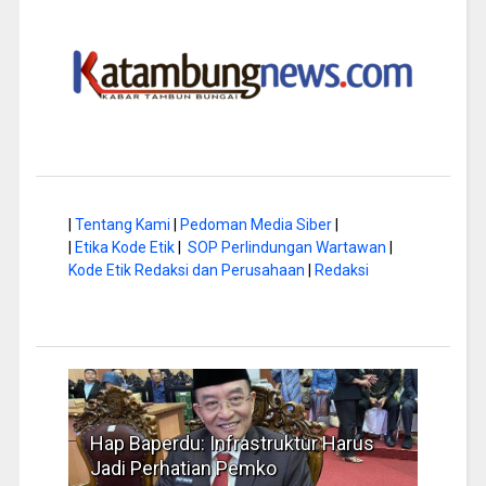
|
Tentang Kami
|
Pedoman Media Siber
|
|
Etika Kode Etik
|
SOP Perlindungan Wartawan
|
Kode Etik Redaksi dan Perusahaan
|
Redaksi
a di
Hap Baperdu: Infrastruktur Harus
Musi
Jadi Perhatian Pemko
Peng