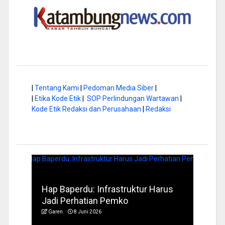
|
Tentang Kami
|
Pedoman Media Siber
|
|
Etika Kode Etik
|
SOP Perlindungan Wartawan
|
Kode Etik Redaksi dan Perusahaan
|
Redaksi
a di
Hap Baperdu: Infrastruktur Harus
Musi
Jadi Perhatian Pemko
Peng
Garen
8 Juni 2026
Garen