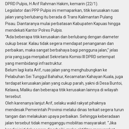
DPRD Pulpis, H Arif Rahman Hakim, kemarin (22/1).
Legislator dari PPP Pulpis ini memaparkan, titik kerusakan ruas
jalan yang berlubang itu berada di Trans Kalimantan Pulang
Pisau. Diantaranya mulai perbatasan Kabupaten Kapuas hingga
mendekati Kantor Polres Pulpis.
“Ada beberapa titik kerusakan dan berlubang dengan diameter
cukup besar. Kalau tidak segera mendapat penanganan dan
perbaikan, maka sangat berbahaya bagi pengguna jalan,” jelas
pria yang juga menjabat Sekretaris Komisi III DPRD setempat
yang membidangi infrastruktur.
Belum lagi kata Arif, ruas jalan yang menghubungkan ke
Pelabuhan Sei Tunggul Bahahur, Kecamatan Kahayan Kuala, juga
terdapat kerusakan jalan yang cukup parah, yakni di Desa Buntoi,
Kelawa, Maliku dan beberapa titik kerusakan lainnya di wilayah
tersebut.
Oleh karenanya lanjut Arif, selaku wakil rakyat pihaknya
mendesak Pemerintah Provinsi melalui dinas terkait segera turun
tangan dan melakukan upaya perbaikan. Sehingga keberadaan
jalan tersebut tidak mengganggu mobilitas masyarakat. “Jika