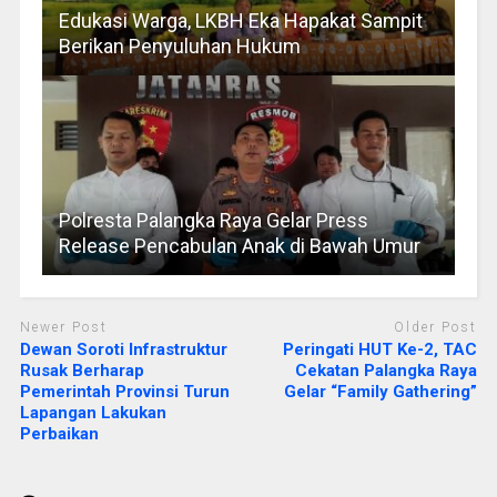
Edukasi Warga, LKBH Eka Hapakat Sampit
Berikan Penyuluhan Hukum
Polresta Palangka Raya Gelar Press
Release Pencabulan Anak di Bawah Umur
Newer Post
Older Post
Dewan Soroti Infrastruktur
Peringati HUT Ke-2, TAC
Rusak Berharap
Cekatan Palangka Raya
Pemerintah Provinsi Turun
Gelar “Family Gathering”
Lapangan Lakukan
Perbaikan