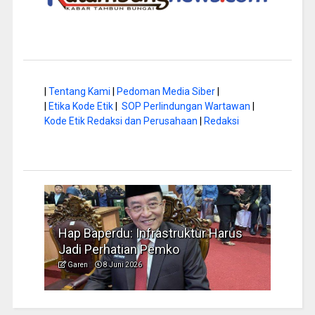
|
Tentang Kami
|
Pedoman Media Siber
|
|
Etika Kode Etik
|
SOP Perlindungan Wartawan
|
Kode Etik Redaksi dan Perusahaan
|
Redaksi
a di
Hap Baperdu: Infrastruktur Harus
Musi
Jadi Perhatian Pemko
Peng
Garen
8 Juni 2026
Garen