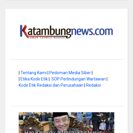
|
Tentang Kami
|
Pedoman Media Siber
|
|
Etika Kode Etik
|
SOP Perlindungan Wartawan
|
Kode Etik Redaksi dan Perusahaan
|
Redaksi
a di
Hap Baperdu: Infrastruktur Harus
Musi