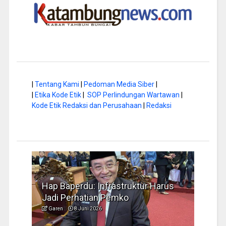
|
Tentang Kami
|
Pedoman Media Siber
|
|
Etika Kode Etik
|
SOP Perlindungan Wartawan
|
Kode Etik Redaksi dan Perusahaan
|
Redaksi
a di
Hap Baperdu: Infrastruktur Harus
Musi
Jadi Perhatian Pemko
Peng
Garen
8 Juni 2026
Garen