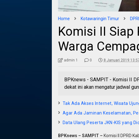
Home
Kotawaringin Timur
DPRD
Komisi II Siap
Warga Cempa
admin 1
0
8 Januari 2019 13:5
BPKnews - SAMPIT - Komisi II DP
dekat ini akan mengatur jadwal g
Tak Ada Akses Internet, Wisata Uju
Agar Ada Jaminan Keselamatan, Pe
Data Ulang Peserta JKN-KIS yang Di
BPKnews – SAMPIT –
Komisi II DPRD Ka