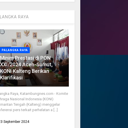
LANGKA RAYA
PALANGKA RAYA
Minim Prestasi di PON
XXI/2024 Aceh-Sumut,
KONI Kalteng Berikan
Klarifikasi
angka Raya, Katambungnes.com - Komite
hraga Nasional Indonesia (KONI)
imantan Tengah (Kalteng) menggelar
ferensi pers terkait perhelatan a [...]
23 September 2024