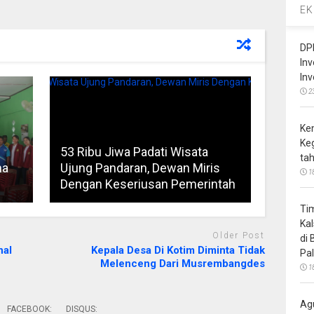
EK
DP
In
In
2
Ke
Ke
53 Ribu Jiwa Padati Wisata
ta
ha
Ujung Pandaran, Dewan Miris
1
Dengan Keseriusan Pemerintah
Ti
Ka
Older Post
di
nal
Kepala Desa Di Kotim Diminta Tidak
Pa
Melenceng Dari Musrembangdes
1
Ag
FACEBOOK:
DISQUS: