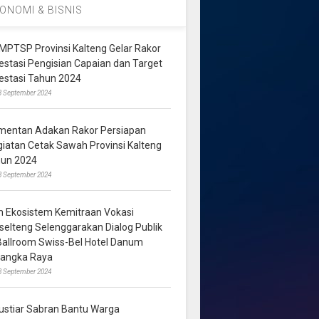
ONOMI & BISNIS
MPTSP Provinsi Kalteng Gelar Rakor
vestasi Pengisian Capaian dan Target
vestasi Tahun 2024
3 September 2024
mentan Adakan Rakor Persiapan
giatan Cetak Sawah Provinsi Kalteng
hun 2024
8 September 2024
m Ekosistem Kemitraan Vokasi
lselteng Selenggarakan Dialog Publik
 Ballroom Swiss-Bel Hotel Danum
langka Raya
8 September 2024
ustiar Sabran Bantu Warga