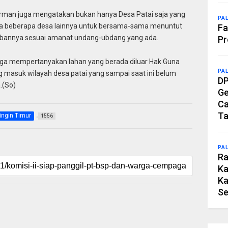
arman juga mengatakan bukan hanya Desa Patai saja yang
PA
a beberapa desa lainnya untuk bersama-sama menuntut
Fa
bannya sesuai amanat undang-ubdang yang ada.
Pr
uga mempertanyakan lahan yang berada diluar Hak Guna
PA
g masuk wilayah desa patai yang sampai saat ini belum
DP
.(So)
Ge
Ca
Ta
ingin Timur
1556
PA
Ra
Ka
Ka
Se