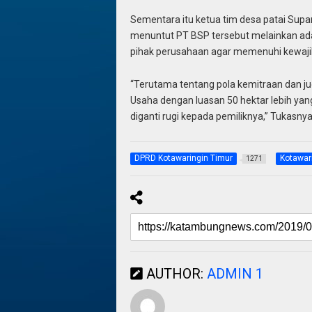
Sementara itu ketua tim desa patai Sup
menuntut PT BSP tersebut melainkan ad
pihak perusahaan agar memenuhi kewaji
“Terutama tentang pola kemitraan dan j
Usaha dengan luasan 50 hektar lebih yan
diganti rugi kepada pemiliknya,” Tukasnya
DPRD Kotawaringin Timur
Kotawar
1271
AUTHOR:
ADMIN 1