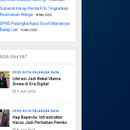
Subandi Harap Perda PJU Tingkatkan
Keamanan Warga
18 Mei 2026
DPRD Palangka Raya Soroti Maraknya
Balap Liar
15 Mei 2026
ARA RAKYAT
DPRD KOTA PALANGKA RAYA
Literasi Jadi Bekal Utama
Siswa di Era Digital
9 Juni 2026
DPRD KOTA PALANGKA RAYA
Hap Baperdu: Infrastruktur
Harus Jadi Perhatian Pemko