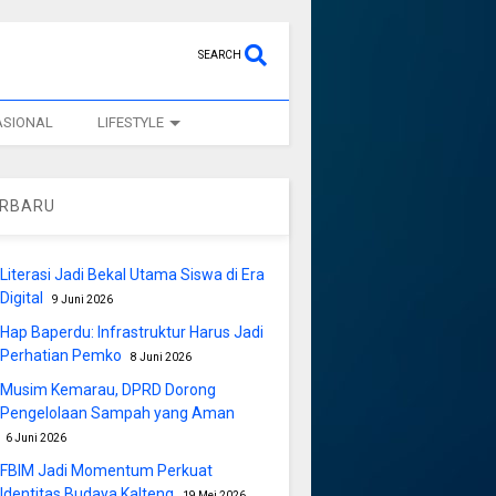
SEARCH
ASIONAL
LIFESTYLE
ERBARU
Literasi Jadi Bekal Utama Siswa di Era
Digital
9 Juni 2026
Hap Baperdu: Infrastruktur Harus Jadi
Perhatian Pemko
8 Juni 2026
Musim Kemarau, DPRD Dorong
Pengelolaan Sampah yang Aman
6 Juni 2026
FBIM Jadi Momentum Perkuat
Identitas Budaya Kalteng
19 Mei 2026