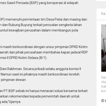
eo Sawit Persada (BSP) yang beroperasi di wilayah
PA
DP) memenuhi permintaan tim Desa Patai dan masing dari
 dan Rubung Buyung terkait persoalan sengketa lahan
enuntut kewajiban perusahan dalam membangun pola
i masih berkoordinasi dengan unsur pimpinan DPRD Kotim
 daerah dan pihak perusahaan membahas kapan jadwal RDP
misi II DPRD Kotim Selasa (8/1).
Dani Rakhman. Secara pribadi selaku anggota komisi II
 Namun saat ini pihaknya masih berkoordinasi terebih
Pal
r pimpinan dewan.
Ola
Kal
n PT BSP sebab ini hanya menacari solusi bersama terkait
kon
eluarkan rekomendasi kepada pemerintah daerah untuk
g ada,”Ujarnya.