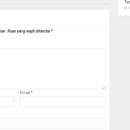
Te
1
kan.
Ruas yang wajib ditandai
*
Email
*