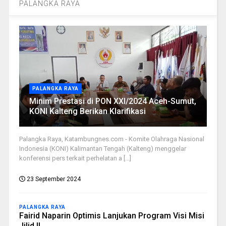
PALANGKA RAYA
PALANGKA RAYA
Minim Prestasi di PON XXI/2024 Aceh-Sumut,
KONI Kalteng Berikan Klarifikasi
Palangka Raya, Katambungnes.com - Komite Olahraga Nasional
Indonesia (KONI) Kalimantan Tengah (Kalteng) menggelar
konferensi pers terkait perhelatan a [...]
23 September 2024
PALANGKA RAYA
Fairid Naparin Optimis Lanjukan Program Visi Misi
Jilid II