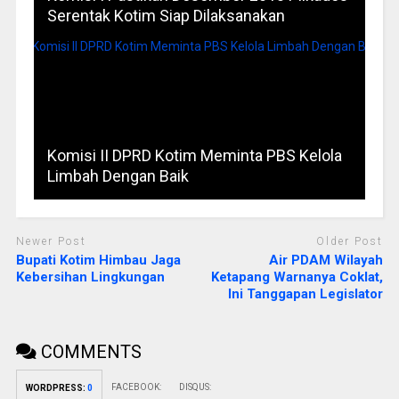
Serentak Kotim Siap Dilaksanakan
Komisi II DPRD Kotim Meminta PBS Kelola
Limbah Dengan Baik
Newer Post
Older Post
Bupati Kotim Himbau Jaga
Air PDAM Wilayah
Kebersihan Lingkungan
Ketapang Warnanya Coklat,
Ini Tanggapan Legislator
COMMENTS
FACEBOOK:
DISQUS:
WORDPRESS:
0