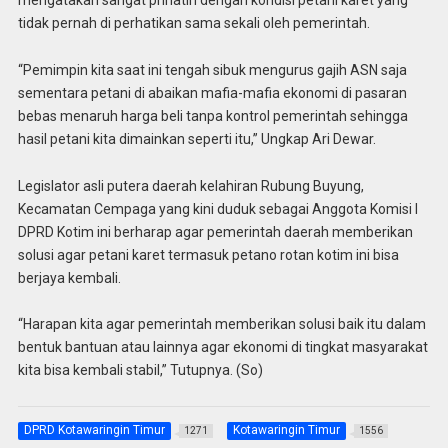
mengatakan sangat prihatin dengan kondisi petani karet yang
tidak pernah di perhatikan sama sekali oleh pemerintah.
“Pemimpin kita saat ini tengah sibuk mengurus gajih ASN saja
sementara petani di abaikan mafia-mafia ekonomi di pasaran
bebas menaruh harga beli tanpa kontrol pemerintah sehingga
hasil petani kita dimainkan seperti itu,” Ungkap Ari Dewar.
Legislator asli putera daerah kelahiran Rubung Buyung,
Kecamatan Cempaga yang kini duduk sebagai Anggota Komisi I
DPRD Kotim ini berharap agar pemerintah daerah memberikan
solusi agar petani karet termasuk petano rotan kotim ini bisa
berjaya kembali.
“Harapan kita agar pemerintah memberikan solusi baik itu dalam
bentuk bantuan atau lainnya agar ekonomi di tingkat masyarakat
kita bisa kembali stabil,” Tutupnya. (So)
DPRD Kotawaringin Timur
Kotawaringin Timur
1271
1556