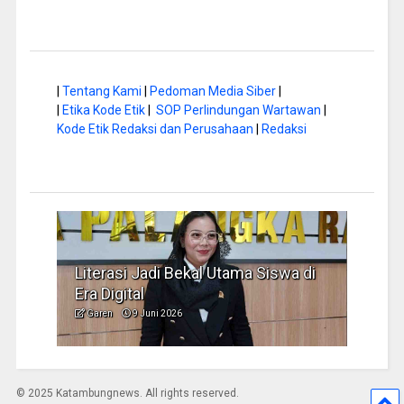
|
Tentang Kami
|
Pedoman Media Siber
|
|
Etika Kode Etik
|
SOP Perlindungan Wartawan
|
Kode Etik Redaksi dan Perusahaan
|
Redaksi
Literasi Jadi Bekal Utama Siswa di
Hap B
Era Digital
Jadi
Garen
9 Juni 2026
Garen
© 2025 Katambungnews. All rights reserved.