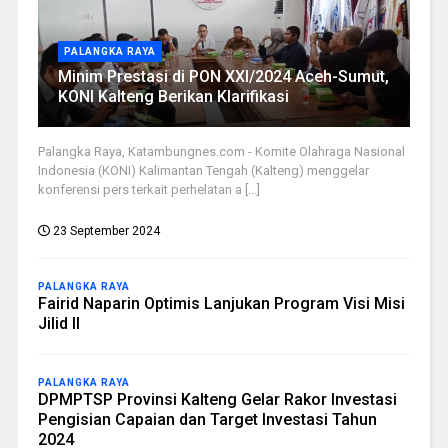
PALANGKA RAYA
Minim Prestasi di PON XXI/2024 Aceh-Sumut,
KONI Kalteng Berikan Klarifikasi
Palangka Raya, Katambungnes.com - Komite Olahraga Nasional
Indonesia (KONI) Kalimantan Tengah (Kalteng) menggelar
konferensi pers terkait perhelatan a [...]
23 September 2024
PALANGKA RAYA
Fairid Naparin Optimis Lanjukan Program Visi Misi
Jilid II
PALANGKA RAYA
DPMPTSP Provinsi Kalteng Gelar Rakor Investasi
Pengisian Capaian dan Target Investasi Tahun
2024