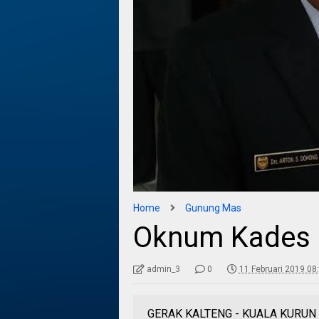
Home
Gunung Mas
Oknum Kades 
admin_3
0
11 Februari 2019 08
GERAK KALTENG - KUALA KURUN - 