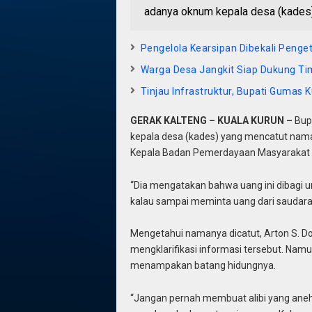
adanya oknum kepala desa (kades)
Pengelola Kearsipan Dibekali Peng
Warga Desa Jangkit Siap Dukung Ti
Tinjau Infrastruktur, Bupati Gumas
GERAK KALTENG – KUALA KURUN –
Bup
kepala desa (kades) yang mencatut nama
Kepala Badan Pemerdayaan Masyarakat da
“Dia mengatakan bahwa uang ini dibagi u
kalau sampai meminta uang dari saudara-
Mengetahui namanya dicatut, Arton S. D
mengklarifikasi informasi tersebut. Nam
menampakan batang hidungnya.
“Jangan pernah membuat alibi yang aneh-