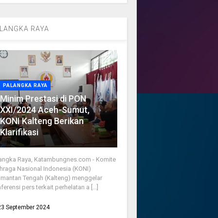
LANGKA RAYA
PALANGKA RAYA
Minim Prestasi di PON
XXI/2024 Aceh-Sumut,
KONI Kalteng Berikan
Klarifikasi
angka Raya, Katambungnes.com - Komite
hraga Nasional Indonesia (KONI)
imantan Tengah (Kalteng) menggelar
ferensi pers terkait perhelatan a [...]
23 September 2024