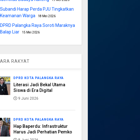
Subandi Harap Perda PJU Tingkatkan
Keamanan Warga
18 Mei 2026
DPRD Palangka Raya Soroti Maraknya
Balap Liar
15 Mei 2026
ARA RAKYAT
DPRD KOTA PALANGKA RAYA
Literasi Jadi Bekal Utama
Siswa di Era Digital
9 Juni 2026
DPRD KOTA PALANGKA RAYA
Hap Baperdu: Infrastruktur
Harus Jadi Perhatian Pemko