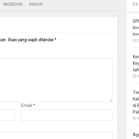
EK
FACEBOOK:
DISQUS:
DP
In
In
kan.
Ruas yang wajib ditandai
*
2
Ke
Ke
ta
1
Ti
Ka
di
Email
*
Pa
1
Ag