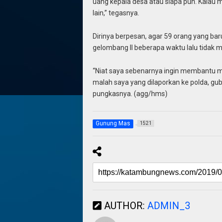
uang kepala desa atau siapa pun. Kala
lain,” tegasnya.
Dirinya berpesan, agar 59 orang yang baru
gelombang II beberapa waktu lalu tidak 
“Niat saya sebenarnya ingin membantu 
malah saya yang dilaporkan ke polda, guber
pungkasnya. (agg/hms)
Gunung Mas
1521
AUTHOR:
ADMIN_3