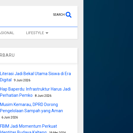
SEARCH
ASIONAL
LIFESTYLE
ERBARU
Literasi Jadi Bekal Utama Siswa di Era
Digital
9 Juni 2026
Hap Baperdu: Infrastruktur Harus Jadi
Perhatian Pemko
8 Juni 2026
Musim Kemarau, DPRD Dorong
Pengelolaan Sampah yang Aman
6 Juni 2026
FBIM Jadi Momentum Perkuat
Identitas Budaya Kalteng
19 Mei 2026