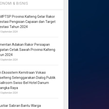
ONOMI & BISNIS
MPTSP Provinsi Kalteng Gelar Rakor
vestasi Pengisian Capaian dan Target
vestasi Tahun 2024
3 September 2024
mentan Adakan Rakor Persiapan
giatan Cetak Sawah Provinsi Kalteng
hun 2024
8 September 2024
m Ekosistem Kemitraan Vokasi
lselteng Selenggarakan Dialog Publik
 Ballroom Swiss-Bel Hotel Danum
langka Raya
8 September 2024
ustiar Sabran Bantu Warga