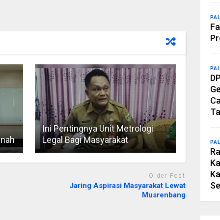
PA
Fa
Pr
PA
DP
Ge
Ca
Ta
Ini Pentingnya Unit Metrologi
anah
Legal Bagi Masyarakat
PA
Ra
Ka
Ka
Older Post
Se
Jaring Aspirasi Masyarakat Lewat
Musrenbang