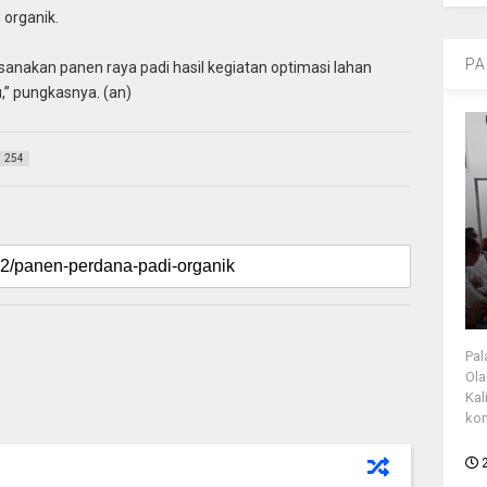
 organik.
PA
aksanakan panen raya padi hasil kegiatan optimasi lahan
,” pungkasnya. (an)
254
Pal
Ola
Kal
kon