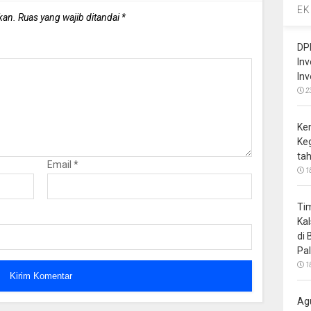
EK
kan.
Ruas yang wajib ditandai
*
DP
In
In
2
Ke
Ke
ta
Email
*
1
Ti
Ka
di
Pa
1
Ag