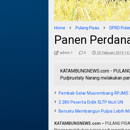
Home
Pulang Pisau
DPRD Pulan
Panen Perdana
admin 1
0
25 Februari 2019 14
KATAMBUNGNEWS.com - PULANG PI
Pudjirustaty Narang melakukan pane
Pemkab Gelar Musrembang RPJMD 
2.280 Peserta Didik SLTP Ikuti UN
Bersatu Membangun Pulpis Lebih M
KATAMBUNGNEWS.com –
PULANG PISAU
Narang melakukan panen padi organik perd