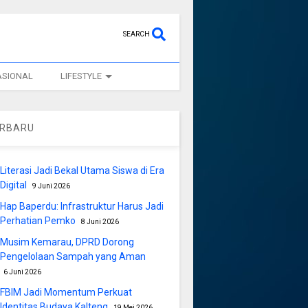
SEARCH
ASIONAL
LIFESTYLE
ERBARU
Literasi Jadi Bekal Utama Siswa di Era
Digital
9 Juni 2026
Hap Baperdu: Infrastruktur Harus Jadi
Perhatian Pemko
8 Juni 2026
Musim Kemarau, DPRD Dorong
Pengelolaan Sampah yang Aman
6 Juni 2026
FBIM Jadi Momentum Perkuat
Identitas Budaya Kalteng
19 Mei 2026