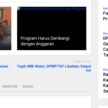
PA
Fa
Pr
PA
Program Harus Diimbangi
DP
dengan Anggaran
Ge
Ca
Ta
Older Post
naman
Tagih IMB Walet, DPMPTSP Libatkan Satpol
PA
PP
Ra
Ka
Ka
FACEBOOK:
DISQUS:
Se