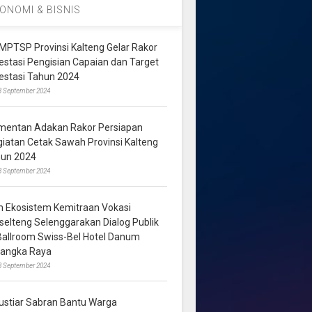
ONOMI & BISNIS
MPTSP Provinsi Kalteng Gelar Rakor
vestasi Pengisian Capaian dan Target
vestasi Tahun 2024
3 September 2024
mentan Adakan Rakor Persiapan
giatan Cetak Sawah Provinsi Kalteng
hun 2024
8 September 2024
m Ekosistem Kemitraan Vokasi
lselteng Selenggarakan Dialog Publik
 Ballroom Swiss-Bel Hotel Danum
langka Raya
8 September 2024
ustiar Sabran Bantu Warga