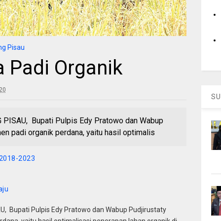
g Pisau
 Padi Organik
:20
SU
SAU, Bupati Pulpis Edy Pratowo dan Wabup
n padi organik perdana, yaitu hasil optimalis
2018-2023
aju
, Bupati Pulpis Edy Pratowo dan Wabup Pudjirustaty
ana, yaitu hasil optimalisasi penerapan lahan organik di