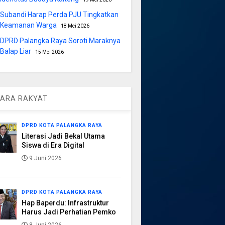
Subandi Harap Perda PJU Tingkatkan
Keamanan Warga
18 Mei 2026
DPRD Palangka Raya Soroti Maraknya
Balap Liar
15 Mei 2026
ARA RAKYAT
DPRD KOTA PALANGKA RAYA
Literasi Jadi Bekal Utama
Siswa di Era Digital
9 Juni 2026
DPRD KOTA PALANGKA RAYA
Hap Baperdu: Infrastruktur
Harus Jadi Perhatian Pemko