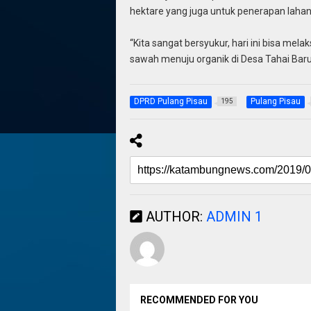
hektare yang juga untuk penerapan lahan
“Kita sangat bersyukur, hari ini bisa mel
sawah menuju organik di Desa Tahai Baru
DPRD Pulang Pisau
Pulang Pisau
195
AUTHOR:
ADMIN 1
RECOMMENDED FOR YOU