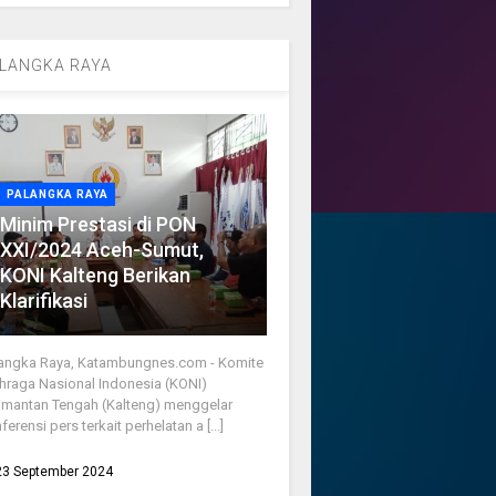
LANGKA RAYA
PALANGKA RAYA
Minim Prestasi di PON
XXI/2024 Aceh-Sumut,
KONI Kalteng Berikan
Klarifikasi
angka Raya, Katambungnes.com - Komite
hraga Nasional Indonesia (KONI)
imantan Tengah (Kalteng) menggelar
ferensi pers terkait perhelatan a [...]
23 September 2024