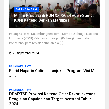
PALANGKA RAYA
Minim Prestasi di PON XXI/2024 Aceh-Sumut,
KONI Kalteng Berikan Klarifikasi
Palangka Raya, Katambungnes.com - Komite Olahraga Nasional
Indonesia (KONI) Kalimantan Tengah (Kalteng) menggelar
konferensi pers terkait perhelatan a [...]
23 September 2024
PALANGKA RAYA
Fairid Naparin Optimis Lanjukan Program Visi Misi
Jilid II
PALANGKA RAYA
DPMPTSP Provinsi Kalteng Gelar Rakor Investasi
Pengisian Capaian dan Target Investasi Tahun
2024