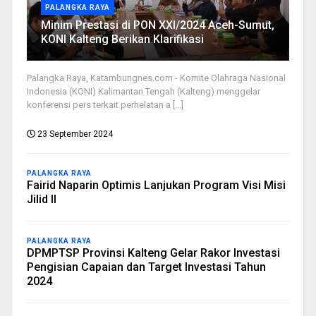
PALANGKA RAYA
Minim Prestasi di PON XXI/2024 Aceh-Sumut,
KONI Kalteng Berikan Klarifikasi
Palangka Raya, Katambungnes.com - Komite Olahraga Nasional
Indonesia (KONI) Kalimantan Tengah (Kalteng) menggelar
konferensi pers terkait perhelatan a [...]
23 September 2024
PALANGKA RAYA
Fairid Naparin Optimis Lanjukan Program Visi Misi
Jilid II
PALANGKA RAYA
DPMPTSP Provinsi Kalteng Gelar Rakor Investasi
Pengisian Capaian dan Target Investasi Tahun
2024