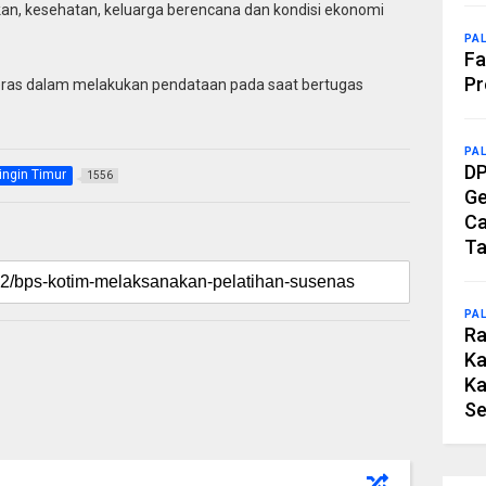
ikan, kesehatan, keluarga berencana dan kondisi ekonomi
PA
Fa
Pr
 keras dalam melakukan pendataan pada saat bertugas
PA
DP
ingin Timur
1556
Ge
Ca
Ta
PA
Ra
Ka
Ka
Se