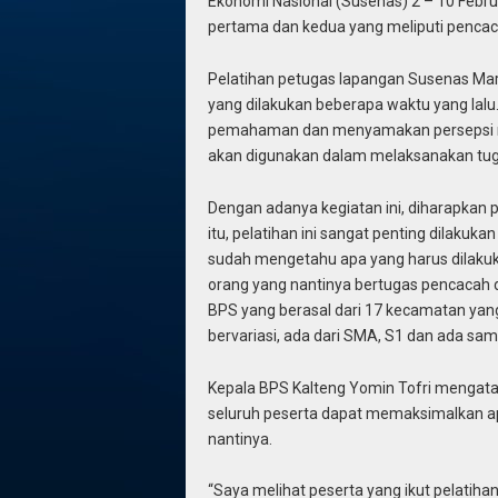
Ekonomi Nasional (Susenas) 2 – 10 Febru
pertama dan kedua yang meliputi penca
Pelatihan petugas lapangan Susenas Mar
yang dilakukan beberapa waktu yang lalu
pemahaman dan menyamakan persepsi men
akan digunakan dalam melaksanakan tug
Dengan adanya kegiatan ini, diharapkan 
itu, pelatihan ini sangat penting dilakuk
sudah mengetahu apa yang harus dilakuka
orang yang nantinya bertugas pencacah d
BPS yang berasal dari 17 kecamatan yang 
bervariasi, ada dari SMA, S1 dan ada sam
Kepala BPS Kalteng Yomin Tofri mengatak
seluruh peserta dapat memaksimalkan a
nantinya.
“Saya melihat peserta yang ikut pelatih