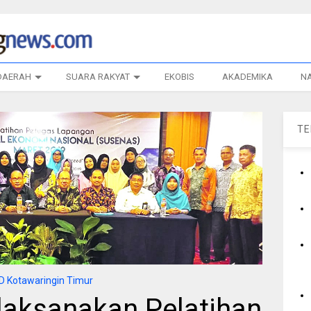
DAERAH
SUARA RAKYAT
EKOBIS
AKADEMIKA
N
T
 Kotawaringin Timur
aksanakan Pelatihan