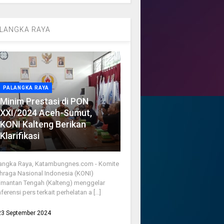
LANGKA RAYA
PALANGKA RAYA
Minim Prestasi di PON
XXI/2024 Aceh-Sumut,
KONI Kalteng Berikan
Klarifikasi
angka Raya, Katambungnes.com - Komite
hraga Nasional Indonesia (KONI)
imantan Tengah (Kalteng) menggelar
ferensi pers terkait perhelatan a [...]
23 September 2024