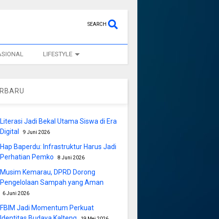
SEARCH
ASIONAL
LIFESTYLE
ERBARU
Literasi Jadi Bekal Utama Siswa di Era
Digital
9 Juni 2026
Hap Baperdu: Infrastruktur Harus Jadi
Perhatian Pemko
8 Juni 2026
Musim Kemarau, DPRD Dorong
Pengelolaan Sampah yang Aman
6 Juni 2026
FBIM Jadi Momentum Perkuat
Identitas Budaya Kalteng
19 Mei 2026