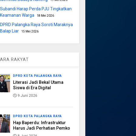
Subandi Harap Perda PJU Tingkatkan
Keamanan Warga
18 Mei 2026
DPRD Palangka Raya Soroti Maraknya
Balap Liar
15 Mei 2026
ARA RAKYAT
DPRD KOTA PALANGKA RAYA
Literasi Jadi Bekal Utama
Siswa di Era Digital
9 Juni 2026
DPRD KOTA PALANGKA RAYA
Hap Baperdu: Infrastruktur
Harus Jadi Perhatian Pemko