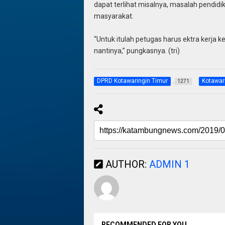
dapat terlihat misalnya, masalah pendid
masyarakat.
“Untuk itulah petugas harus ektra kerja
nantinya,” pungkasnya. (tri)
DPRD Kotawaringin Timur
Kotawar
1271
AUTHOR:
ADMIN 1
RECOMMENDED FOR YOU