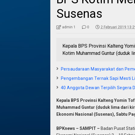
Susenas
admin 1
0
2 Februari 2019 13:2
Kepala BPS Provinsi Kalteng Yomin
Kotim Muhammad Guntur (duduk lim
Persaudaraan Masyarakat dan Peme
Pengembangan Ternak Sapi Mesti L
40 Anggota Dewan Terpilih Segera Di
Kepala BPS Provinsi Kalteng Yomin Tofr
Muhammad Guntur (duduk lima dari kiri
Ekonomi Nasional (Susenas), Sabtu Pagi
BPKnews – SAMPIT –
Badan Pusat Stati