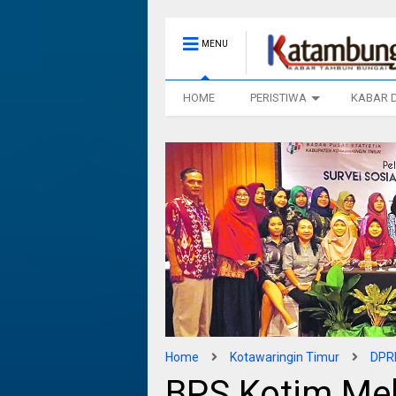
MENU
HOME
PERISTIWA
KABAR 
Home
Kotawaringin Timur
DPRD
BPS Kotim Mel