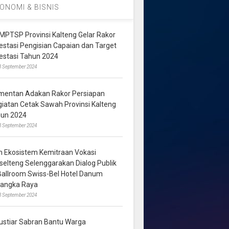
ONOMI & BISNIS
MPTSP Provinsi Kalteng Gelar Rakor
vestasi Pengisian Capaian dan Target
vestasi Tahun 2024
3 September 2024
mentan Adakan Rakor Persiapan
giatan Cetak Sawah Provinsi Kalteng
hun 2024
8 September 2024
m Ekosistem Kemitraan Vokasi
lselteng Selenggarakan Dialog Publik
 Ballroom Swiss-Bel Hotel Danum
langka Raya
8 September 2024
ustiar Sabran Bantu Warga