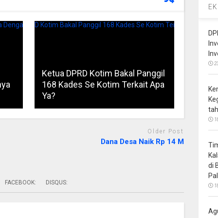
EK
DP
In
In
2
Ketua DPRD Kotim Bakal Panggil
nya
168 Kades Se Kotim Terkait Apa
Ke
Ya?
Ke
ta
1
Older Post
Dana Desa Naik Rp 14 M
Ti
Ka
di
Pa
FACEBOOK:
DISQUS:
1
Ag