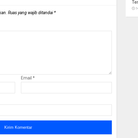
Te
1
kan.
Ruas yang wajib ditandai
*
Email
*