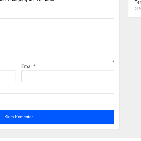
Te
1
Email
*