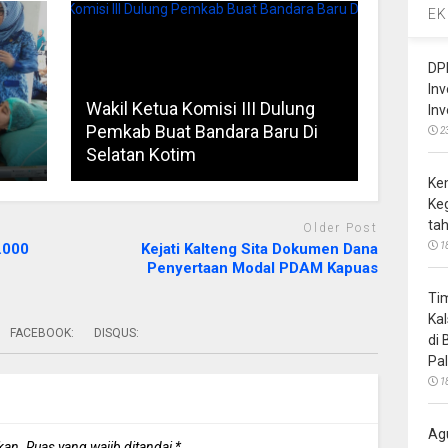
EK
DP
In
Wakil Ketua Komisi III Dulung
In
Pemkab Buat Bandara Baru Di
2
Selatan Kotim
Ke
Ke
ta
Older Post
.000
Kejati Kalteng Sita Dokumen Dana
1
Penyertaan Modal PDAM Kapuas
Ti
Ka
FACEBOOK:
DISQUS:
di
Pa
1
Ag
kan.
Ruas yang wajib ditandai
*