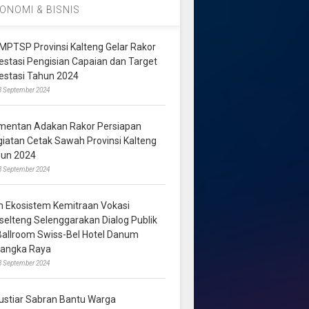
ONOMI & BISNIS
MPTSP Provinsi Kalteng Gelar Rakor
vestasi Pengisian Capaian dan Target
vestasi Tahun 2024
3 September 2024
mentan Adakan Rakor Persiapan
giatan Cetak Sawah Provinsi Kalteng
hun 2024
8 September 2024
m Ekosistem Kemitraan Vokasi
lselteng Selenggarakan Dialog Publik
 Ballroom Swiss-Bel Hotel Danum
langka Raya
8 September 2024
ustiar Sabran Bantu Warga