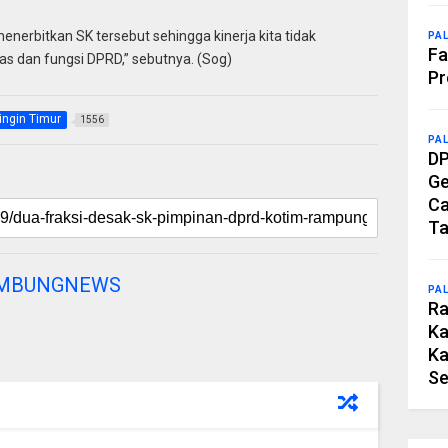
nerbitkan SK tersebut sehingga kinerja kita tidak
PA
Fa
s dan fungsi DPRD,” sebutnya. (Sog)
Pr
ingin Timur
1556
PA
DP
Ge
Ca
Ta
AMBUNGNEWS
PA
Ra
Ka
Ka
Se