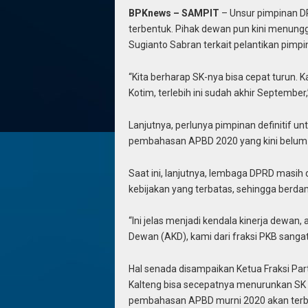
BPKnews – SAMPIT
– Unsur pimpinan D
terbentuk. Pihak dewan pun kini menungg
Sugianto Sabran terkait pelantikan pimpin
“Kita berharap SK-nya bisa cepat turun. 
Kotim, terlebih ini sudah akhir September
Lanjutnya, perlunya pimpinan definitif u
pembahasan APBD 2020 yang kini belum 
Saat ini, lanjutnya, lembaga DPRD masi
kebijakan yang terbatas, sehingga berd
“Ini jelas menjadi kendala kinerja dewan
Dewan (AKD), kami dari fraksi PKB sangat 
Hal senada disampaikan Ketua Fraksi Pa
Kalteng bisa secepatnya menurunkan SK 
pembahasan APBD murni 2020 akan terb