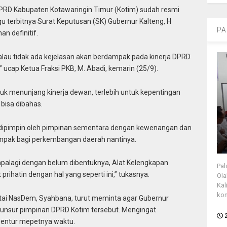
PRD Kabupaten Kotawaringin Timur (Kotim) sudah resmi
u terbitnya Surat Keputusan (SK) Gubernur Kalteng, H
PA
an definitif.
Kalau tidak ada kejelasan akan berdampak pada kinerja DPRD
,” ucap Ketua Fraksi PKB, M. Abadi, kemarin (25/9).
ntuk menunjang kinerja dewan, terlebih untuk kepentingan
bisa dibahas.
h dipimpin oleh pimpinan sementara dengan kewenangan dan
ampak bagi perkembangan daerah nantinya.
, apalagi dengan belum dibentuknya, Alat Kelengkapan
Pal
prihatin dengan hal yang seperti ini,” tukasnya.
Ola
Kal
kon
rtai NasDem, Syahbana, turut meminta agar Gubernur
unsur pimpinan DPRD Kotim tersebut. Mengingat
entur mepetnya waktu.