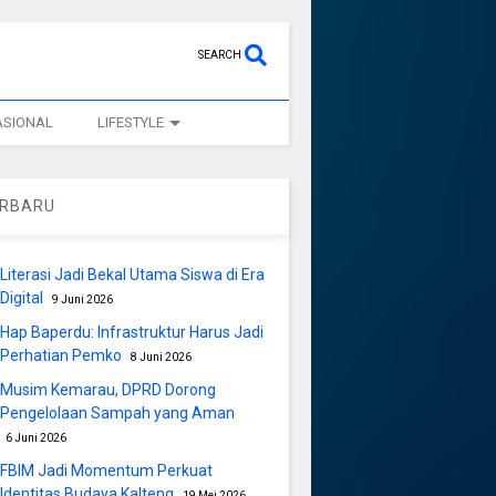
SEARCH
ASIONAL
LIFESTYLE
ERBARU
Literasi Jadi Bekal Utama Siswa di Era
Digital
9 Juni 2026
Hap Baperdu: Infrastruktur Harus Jadi
Perhatian Pemko
8 Juni 2026
Musim Kemarau, DPRD Dorong
Pengelolaan Sampah yang Aman
6 Juni 2026
FBIM Jadi Momentum Perkuat
Identitas Budaya Kalteng
19 Mei 2026