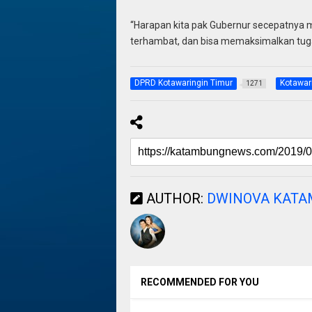
“Harapan kita pak Gubernur secepatnya me
terhambat, dan bisa memaksimalkan tuga
DPRD Kotawaringin Timur
Kotawar
1271
AUTHOR:
DWINOVA KAT
RECOMMENDED FOR YOU