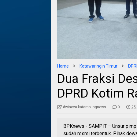
Home
Kotawaringin Timur
DPRD
Dua Fraksi De
DPRD Kotim 
dwinova katambungnews
0
25
BPKnews - SAMPIT – Unsur pimpi
sudah resmi terbentuk. Pihak dewa