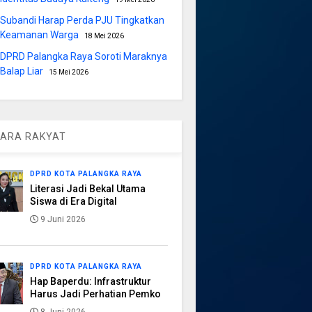
Subandi Harap Perda PJU Tingkatkan
Keamanan Warga
18 Mei 2026
DPRD Palangka Raya Soroti Maraknya
Balap Liar
15 Mei 2026
ARA RAKYAT
DPRD KOTA PALANGKA RAYA
Literasi Jadi Bekal Utama
Siswa di Era Digital
9 Juni 2026
DPRD KOTA PALANGKA RAYA
Hap Baperdu: Infrastruktur
Harus Jadi Perhatian Pemko