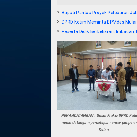
Bupati Pantau Proyek Pelebaran Ja
DPRD Kotim Meminta BPMdes Mulai 
Peserta Didik Berkeliaran, Imbauan 
PENANDATANGAN : Unsur Fraksi DPRD Koti
menandatangani persetujuan unsur pimpin
Kotim.