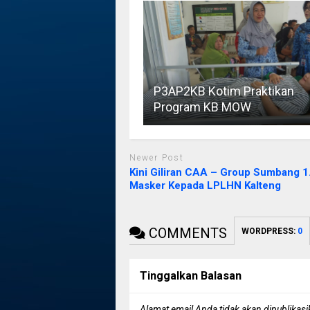
P3AP2KB Kotim Praktikan
Program KB MOW
Newer Post
Kini Giliran CAA – Group Sumbang 1
Masker Kepada LPLHN Kalteng
COMMENTS
WORDPRESS:
0
Tinggalkan Balasan
Alamat email Anda tidak akan dipublikasi