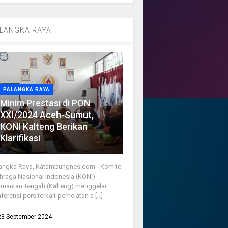
LANGKA RAYA
PALANGKA RAYA
Minim Prestasi di PON
XXI/2024 Aceh-Sumut,
KONI Kalteng Berikan
Klarifikasi
angka Raya, Katambungnes.com - Komite
hraga Nasional Indonesia (KONI)
imantan Tengah (Kalteng) menggelar
ferensi pers terkait perhelatan a [...]
23 September 2024