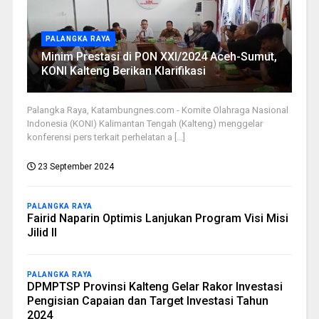
PALANGKA RAYA
Minim Prestasi di PON XXI/2024 Aceh-Sumut,
KONI Kalteng Berikan Klarifikasi
Palangka Raya, Katambungnes.com - Komite Olahraga Nasional
Indonesia (KONI) Kalimantan Tengah (Kalteng) menggelar
konferensi pers terkait perhelatan a [...]
23 September 2024
PALANGKA RAYA
Fairid Naparin Optimis Lanjukan Program Visi Misi
Jilid II
PALANGKA RAYA
DPMPTSP Provinsi Kalteng Gelar Rakor Investasi
Pengisian Capaian dan Target Investasi Tahun
2024