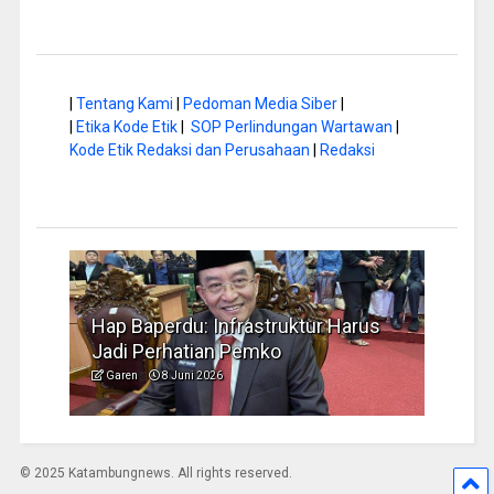
|
Tentang Kami
|
Pedoman Media Siber
|
|
Etika Kode Etik
|
SOP Perlindungan Wartawan
|
Kode Etik Redaksi dan Perusahaan
|
Redaksi
a di
Hap Baperdu: Infrastruktur Harus
Musi
Jadi Perhatian Pemko
Peng
Garen
8 Juni 2026
Garen
© 2025 Katambungnews. All rights reserved.