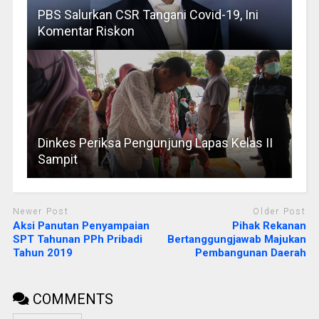
PBS Salurkan CSR Tangani Covid-19, Ini
Komentar Riskon
Dinkes Periksa Pengunjung Lapas Kelas II
Sampit
Newer Post
Older Post
Aksi Panutan Penyampaian
Pihak Rekanan
SPT Tahunan PPh Pribadi
Bertanggungjawab Majukan
Tahun 2019
Pembangunan Daerah
COMMENTS