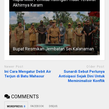
Akhirnya Karam
Bupat Resmikan Jembatan Sei Kalanaman
Newer Post
Older Post
Ini Cara Mengatur Debit Air
Sunardi Sebut Perlunya
Terjun di Batu Mahasur
Antisipasi Sejak Dini Untuk
Meminimalisir Konflik
COMMENTS
FACEBOOK:
DISQUS:
WORDPRESS:
0