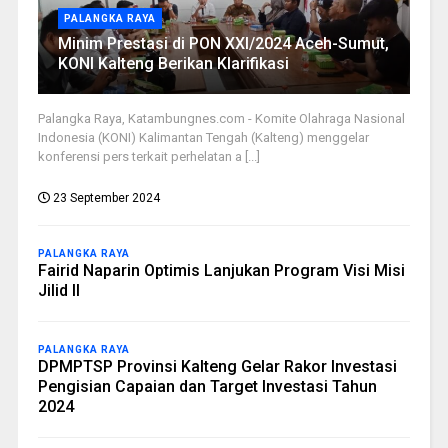
PALANGKA RAYA
Minim Prestasi di PON XXI/2024 Aceh-Sumut,
KONI Kalteng Berikan Klarifikasi
Palangka Raya, Katambungnes.com - Komite Olahraga Nasional
Indonesia (KONI) Kalimantan Tengah (Kalteng) menggelar
konferensi pers terkait perhelatan a [...]
23 September 2024
PALANGKA RAYA
Fairid Naparin Optimis Lanjukan Program Visi Misi
Jilid II
PALANGKA RAYA
DPMPTSP Provinsi Kalteng Gelar Rakor Investasi
Pengisian Capaian dan Target Investasi Tahun
2024