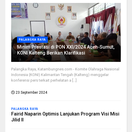
PALANGKA RAYA
Minim Prestasi di PON XXI/2024 Aceh-Sumut,
KONI Kalteng Berikan Klarifikasi
Palangka Raya, Katambungnes.com - Komite Olahraga Nasional
Indonesia (KONI) Kalimantan Tengah (Kalteng) menggelar
konferensi pers terkait perhelatan a [...]
23 September 2024
PALANGKA RAYA
Fairid Naparin Optimis Lanjukan Program Visi Misi
Jilid II