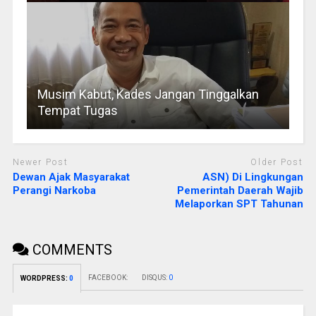
Musim Kabut, Kades Jangan Tinggalkan
Tempat Tugas
Newer Post
Older Post
Dewan Ajak Masyarakat
ASN) Di Lingkungan
Perangi Narkoba
Pemerintah Daerah Wajib
Melaporkan SPT Tahunan
COMMENTS
FACEBOOK:
DISQUS:
0
WORDPRESS:
0