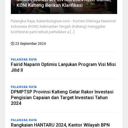
KONI Kalteng Berikan Klarifikasi
Palangka Raya, Katambungnes.com - Komite Olahraga Nasional
Indonesia (KONI) Kalimantan Tengah (Kalteng) menggelar
konferensi pers terkait perhelatan a [...]
23 September 2024
PALANGKA RAYA
Fairid Naparin Optimis Lanjukan Program Visi Misi
Jilid II
PALANGKA RAYA
DPMPTSP Provinsi Kalteng Gelar Rakor Investasi
Pengisian Capaian dan Target Investasi Tahun
2024
PALANGKA RAYA
Rangkaian HANTARU 2024, Kantor Wilayah BPN