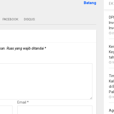
Batang
EK
DP
FACEBOOK:
DISQUS:
In
In
2
Ke
kan.
Ruas yang wajib ditandai
*
Ke
ta
1
Ti
Ka
di
Pa
1
Email
*
Ag