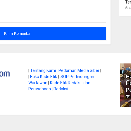
Te
1
atan di Gunung
|
Tentang Kami
|
Pedoman Media Siber
|
Ha
|
Etika Kode Etik
|
SOP Perlindungan
, Ini
Literasi Jadi Bekal Utama
Ha
Wartawan
|
Kode Etik Redaksi dan
bnya
Perusahaan
|
Redaksi
Siswa di Era Digital
P
atambungnews
Garen
9 Juni 2026