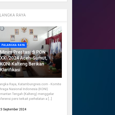
LANGKA RAYA
PALANGKA RAYA
Minim Prestasi di PON
XXI/2024 Aceh-Sumut,
KONI Kalteng Berikan
Klarifikasi
angka Raya, Katambungnes.com - Komite
hraga Nasional Indonesia (KONI)
imantan Tengah (Kalteng) menggelar
ferensi pers terkait perhelatan a [...]
23 September 2024