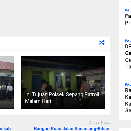
PA
Fa
Pr
PA
DP
Ge
Ca
Ta
PA
Ra
Ini Tujuan Polsek Sepang Patroli
Ka
Malam Hari
Ka
Se
Older Post
emkab
Bangun Ruas Jalan Sanamang-Kiham