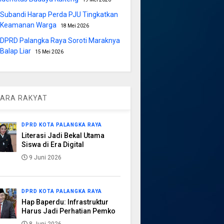
Subandi Harap Perda PJU Tingkatkan
Keamanan Warga
18 Mei 2026
DPRD Palangka Raya Soroti Maraknya
Balap Liar
15 Mei 2026
ARA RAKYAT
DPRD KOTA PALANGKA RAYA
Literasi Jadi Bekal Utama
Siswa di Era Digital
9 Juni 2026
DPRD KOTA PALANGKA RAYA
Hap Baperdu: Infrastruktur
Harus Jadi Perhatian Pemko