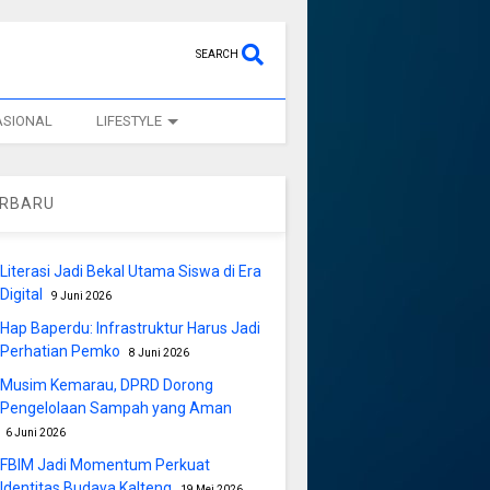
SEARCH
ASIONAL
LIFESTYLE
ERBARU
Literasi Jadi Bekal Utama Siswa di Era
Digital
9 Juni 2026
Hap Baperdu: Infrastruktur Harus Jadi
Perhatian Pemko
8 Juni 2026
Musim Kemarau, DPRD Dorong
Pengelolaan Sampah yang Aman
6 Juni 2026
FBIM Jadi Momentum Perkuat
Identitas Budaya Kalteng
19 Mei 2026