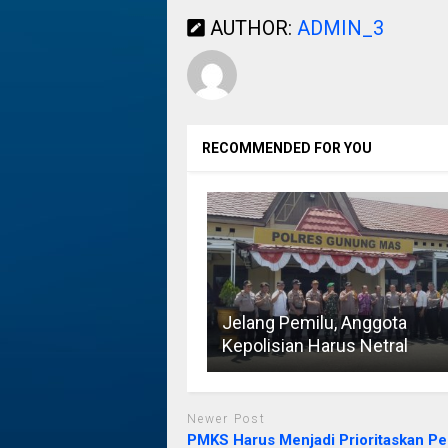
AUTHOR:
ADMIN_3
RECOMMENDED FOR YOU
Jelang Pemilu, Anggota
Kepolisian Harus Netral
Newer Post
PMKS Harus Menjadi Prioritaskan P