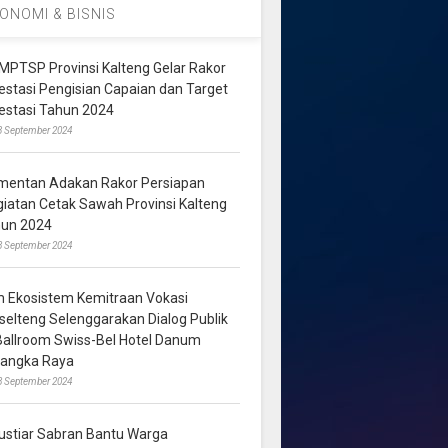
ONOMI & BISNIS
MPTSP Provinsi Kalteng Gelar Rakor
vestasi Pengisian Capaian dan Target
vestasi Tahun 2024
3 September 2024
mentan Adakan Rakor Persiapan
giatan Cetak Sawah Provinsi Kalteng
hun 2024
8 September 2024
m Ekosistem Kemitraan Vokasi
lselteng Selenggarakan Dialog Publik
 Ballroom Swiss-Bel Hotel Danum
langka Raya
8 September 2024
ustiar Sabran Bantu Warga