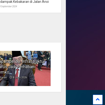
rdampak Kebakaran di Jalan Anoi
4 September 2024
p Baperdu: Infrastruktur
Musim Kemarau, DPRD
rus Jadi Perhatian
Dorong Pengelolaan
emko
Sampah yang Aman
Garen
8 Juni 2026
Garen
6 Juni 2026