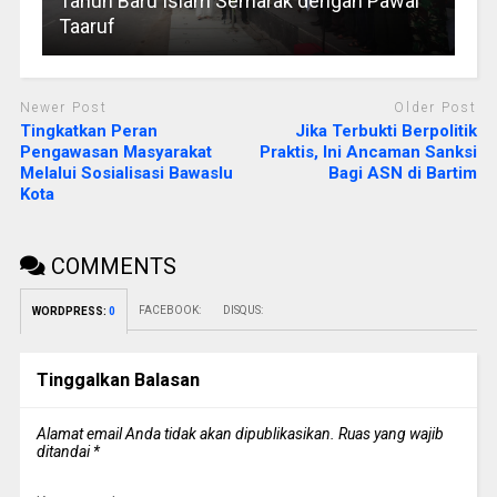
Tahun Baru Islam Semarak dengan Pawai
Taaruf
Newer Post
Older Post
Tingkatkan Peran
Jika Terbukti Berpolitik
Pengawasan Masyarakat
Praktis, Ini Ancaman Sanksi
Melalui Sosialisasi Bawaslu
Bagi ASN di Bartim
Kota
COMMENTS
FACEBOOK:
DISQUS:
WORDPRESS:
0
Tinggalkan Balasan
Alamat email Anda tidak akan dipublikasikan.
Ruas yang wajib
ditandai
*