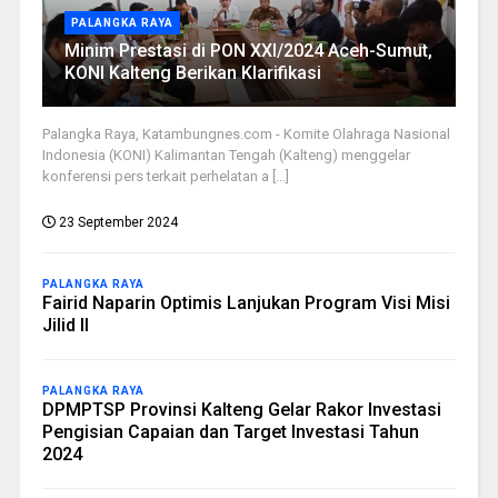
PALANGKA RAYA
Minim Prestasi di PON XXI/2024 Aceh-Sumut,
KONI Kalteng Berikan Klarifikasi
Palangka Raya, Katambungnes.com - Komite Olahraga Nasional
Indonesia (KONI) Kalimantan Tengah (Kalteng) menggelar
konferensi pers terkait perhelatan a [...]
23 September 2024
PALANGKA RAYA
Fairid Naparin Optimis Lanjukan Program Visi Misi
Jilid II
PALANGKA RAYA
DPMPTSP Provinsi Kalteng Gelar Rakor Investasi
Pengisian Capaian dan Target Investasi Tahun
2024