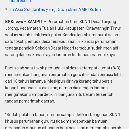
Diapresiasi
Ini Aksi Solidaritas yang Ditunjukan AMPI Kotim
BPKnews – SAMPIT –
Perumahan Guru SDN 1 Desa Tanjung
Jorong, Kecamatan Tualan Hulu ,Kabupaten Kotawaringin Timur
saat ini sudah tidak layak pakai. Kondisi terkahir menurut salah
satu tokoh pemuda desa tersebut saat ini kondisi perumahan
tenaga pendidik Sekolah Dasar Negeri tersebut sudah menjadi
sarang dan makanan rayap lantaran berbahan material kayu.
Ebet salah satu tokoh pemuda asal desa setempat Jumat (8/3)
menceritakan bangunan perumahan guru itu sudah berusia lebih
dari 10 tahun lamanya. Meskipun dirinya kurang tahu persis
kapan bangunan itu didirikan, namun dia dengan lantang
mengatakan sampai detik ini bangunan itu belum tersentuh
tangan pemerintah daerah.
“Sudah puluhan tahun, namun sampai detik ini bangunan SDN 1
khusus perumahan guru itu tidak mendapatkan bantuan
perehapan maupun dibangun baru saja, dari pemerintah daerah,