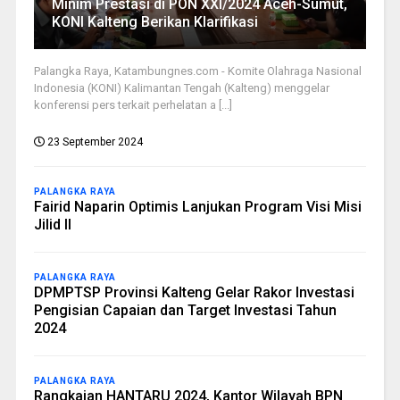
Minim Prestasi di PON XXI/2024 Aceh-Sumut,
KONI Kalteng Berikan Klarifikasi
Palangka Raya, Katambungnes.com - Komite Olahraga Nasional
Indonesia (KONI) Kalimantan Tengah (Kalteng) menggelar
konferensi pers terkait perhelatan a [...]
23 September 2024
PALANGKA RAYA
Fairid Naparin Optimis Lanjukan Program Visi Misi
Jilid II
PALANGKA RAYA
DPMPTSP Provinsi Kalteng Gelar Rakor Investasi
Pengisian Capaian dan Target Investasi Tahun
2024
PALANGKA RAYA
Rangkaian HANTARU 2024, Kantor Wilayah BPN