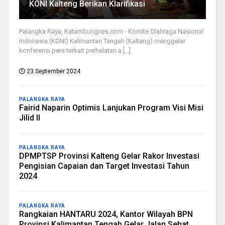
KONI Kalteng Berikan Klarifikasi
Palangka Raya, Katambungnes.com - Komite Olahraga Nasional
Indonesia (KONI) Kalimantan Tengah (Kalteng) menggelar
konferensi pers terkait perhelatan a [...]
23 September 2024
PALANGKA RAYA
Fairid Naparin Optimis Lanjukan Program Visi Misi
Jilid II
PALANGKA RAYA
DPMPTSP Provinsi Kalteng Gelar Rakor Investasi
Pengisian Capaian dan Target Investasi Tahun
2024
PALANGKA RAYA
Rangkaian HANTARU 2024, Kantor Wilayah BPN
Provinsi Kalimantan Tengah Gelar Jalan Sehat