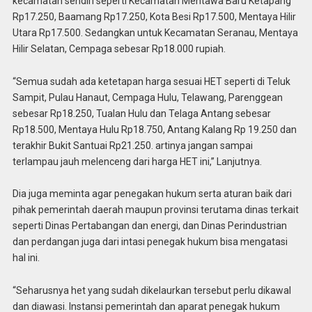
kecamatan sendiri seperti Kecamatan Mentawa Baru Ketapang
Rp17.250, Baamang Rp17.250, Kota Besi Rp17.500, Mentaya Hilir
Utara Rp17.500. Sedangkan untuk Kecamatan Seranau, Mentaya
Hilir Selatan, Cempaga sebesar Rp18.000 rupiah.
“Semua sudah ada ketetapan harga sesuai HET seperti di Teluk
Sampit, Pulau Hanaut, Cempaga Hulu, Telawang, Parenggean
sebesar Rp18.250, Tualan Hulu dan Telaga Antang sebesar
Rp18.500, Mentaya Hulu Rp18.750, Antang Kalang Rp 19.250 dan
terakhir Bukit Santuai Rp21.250. artinya jangan sampai
terlampau jauh melenceng dari harga HET ini,” Lanjutnya.
Dia juga meminta agar penegakan hukum serta aturan baik dari
pihak pemerintah daerah maupun provinsi terutama dinas terkait
seperti Dinas Pertabangan dan energi, dan Dinas Perindustrian
dan perdangan juga dari intasi penegak hukum bisa mengatasi
hal ini.
“Seharusnya het yang sudah dikelaurkan tersebut perlu dikawal
dan diawasi. Instansi pemerintah dan aparat penegak hukum