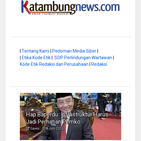
|
Tentang Kami
|
Pedoman Media Siber
|
|
Etika Kode Etik
|
SOP Perlindungan Wartawan
|
Kode Etik Redaksi dan Perusahaan
|
Redaksi
a di
Hap Baperdu: Infrastruktur Harus
Musi
Jadi Perhatian Pemko
Peng
Garen
8 Juni 2026
Garen