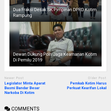
Dua Fraksi Desak SK Pimpinan DPRD Kotim
Rampung
Dewan Dukung Polri Jaga Keamanan Kotim
Di Pemilu 2019
Newer Post
Older Post
Legislator Minta Aparat
Pemkab Kotim Harus
Basmi Bandar Besar
Perkuat Kearifan Lokal
Narkoba Di Kotim
COMMENTS