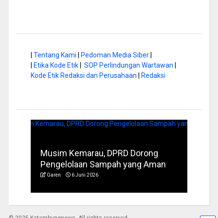
|
Tentang Kami
|
Pedoman Media Siber
|
|
Etika Kode Etik
|
SOP Perlindungan Wartawan
|
Kode Etik Redaksi dan Perusahaan
|
Redaksi
rus
Musim Kemarau, DPRD Dorong
FBIM
Pengelolaan Sampah yang Aman
Ident
Garen
6 Juni 2026
Garen
© 2025 Katambungnews. All rights reserved.