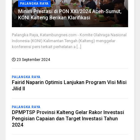
PALANGKA RAYA
Minim Prestasi di PON XXI/2024 Aceh-Sumut,
KONI Kalteng Berikan Klarifikasi
Palangka Raya, Katambungnes.com - Komite Olahraga Nasional
Indonesia (KONI) Kalimantan Tengah (Kalteng) menggelar
konferensi pers terkait perhelatan a [...]
23 September 2024
PALANGKA RAYA
Fairid Naparin Optimis Lanjukan Program Visi Misi
Jilid II
PALANGKA RAYA
DPMPTSP Provinsi Kalteng Gelar Rakor Investasi
Pengisian Capaian dan Target Investasi Tahun
2024