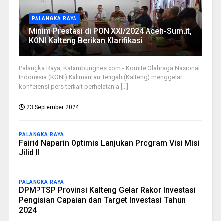
PALANGKA RAYA
Minim Prestasi di PON XXI/2024 Aceh-Sumut,
KONI Kalteng Berikan Klarifikasi
Palangka Raya, Katambungnes.com - Komite Olahraga Nasional
Indonesia (KONI) Kalimantan Tengah (Kalteng) menggelar
konferensi pers terkait perhelatan a [...]
23 September 2024
PALANGKA RAYA
Fairid Naparin Optimis Lanjukan Program Visi Misi
Jilid II
PALANGKA RAYA
DPMPTSP Provinsi Kalteng Gelar Rakor Investasi
Pengisian Capaian dan Target Investasi Tahun
2024