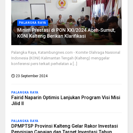
PALANGKA RAYA
Minim Prestasi di PON XXI/2024 Aceh-Sumut,
KONI Kalteng Berikan Klarifikasi
Palangka Raya, Katambungnes.com - Komite Olahraga Nasional
Indonesia (KONI) Kalimantan Tengah (Kalteng) menggelar
konferensi pers terkait perhelatan a [...]
23 September 2024
PALANGKA RAYA
Fairid Naparin Optimis Lanjukan Program Visi Misi
Jilid II
PALANGKA RAYA
DPMPTSP Provinsi Kalteng Gelar Rakor Investasi
Pengisian Capaian dan Target Investasi Tahun