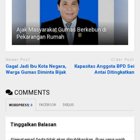
Ajak Masyarakat Gumas Berkebun di
Pekarangan Rumah
Newer Post
Older Post
Gagal Jadi Ibu Kota Negara,
Kapasitas Anggota BPD Sei
Warga Gumas Diminta Bijak
Antai Ditingkatkan
COMMENTS
FACEBOOK:
DISQUS:
WORDPRESS:
0
Tinggalkan Balasan
Alamat email Anda tidak akan dipublikasikan.
Ruas yang wajib