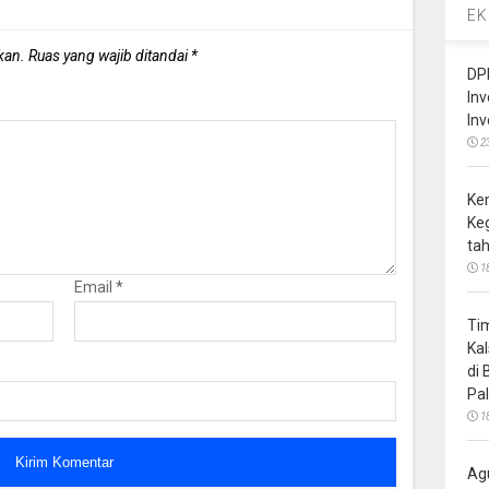
EK
kan.
Ruas yang wajib ditandai
*
DP
In
In
2
Ke
Ke
ta
1
Email
*
Ti
Ka
di
Pa
1
Ag