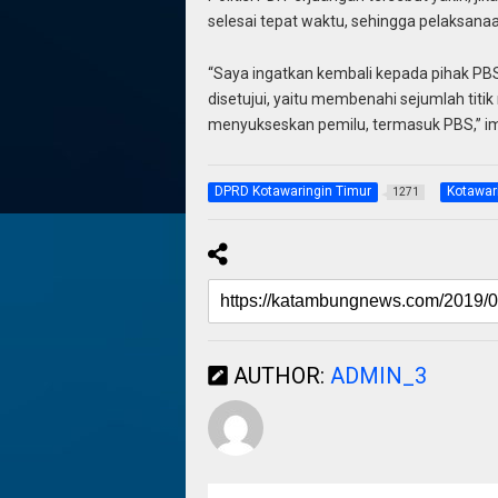
selesai tepat waktu, sehingga pelaksanaan 
“Saya ingatkan kembali kepada pihak PB
disetujui, yaitu membenahi sejumlah titik 
menyukseskan pemilu, termasuk PBS,” im
DPRD Kotawaringin Timur
Kotawar
1271
AUTHOR:
ADMIN_3