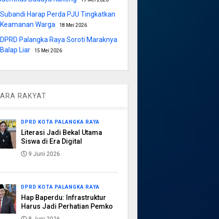
Subandi Harap Perda PJU Tingkatkan
Keamanan Warga
18 Mei 2026
DPRD Palangka Raya Soroti Maraknya
Balap Liar
15 Mei 2026
ARA RAKYAT
DPRD KOTA PALANGKA RAYA
Literasi Jadi Bekal Utama
Siswa di Era Digital
9 Juni 2026
DPRD KOTA PALANGKA RAYA
Hap Baperdu: Infrastruktur
Harus Jadi Perhatian Pemko