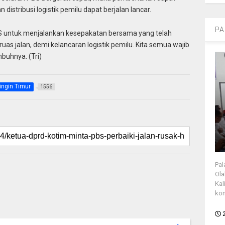
distribusi logistik pemilu dapat berjalan lancar.
PA
S untuk menjalankan kesepakatan bersama yang telah
ruas jalan, demi kelancaran logistik pemilu. Kita semua wajib
buhnya. (Tri)
ingin Timur
1556
Pal
Ola
Kal
kon