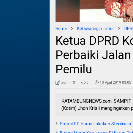
Home
Kotawaringin Timur
DPRD
Ketua DPRD K
Perbaiki Jala
Pemilu
admin_3
0
10 April 2019 03:05
KATAMBUNGNEWS.com, SAMPIT - K
(Kotim) Jhon Krisli mengingatkan 
Satpol PP Harus Lakukan Sterilisas
Bupati Minta Kerukunan Di Kotim Te