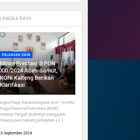
LANGKA RAYA
PALANGKA RAYA
Minim Prestasi di PON
XXI/2024 Aceh-Sumut,
KONI Kalteng Berikan
Klarifikasi
angka Raya, Katambungnes.com - Komite
hraga Nasional Indonesia (KONI)
imantan Tengah (Kalteng) menggelar
ferensi pers terkait perhelatan a [...]
23 September 2024