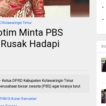
 Kotawaringin Timur
otim Minta PBS
n Rusak Hadapi
SU
etua DPRD Kabupaten Kotawaringin Timur
perusahaan besar swasta (PBS) agar kiranya turut
i THM Di Bulan Ramadan
tap Terjaga