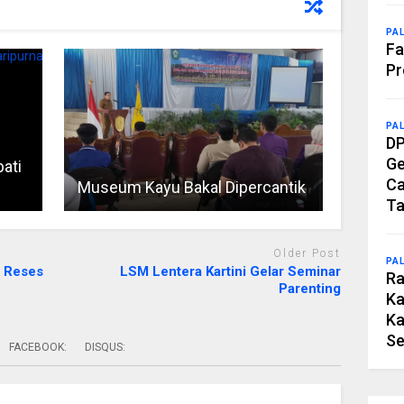
PA
Fa
Pr
PA
DP
Ge
ati
Ca
Museum Kayu Bakal Dipercantik
Ta
Older Post
PA
t Reses
LSM Lentera Kartini Gelar Seminar
Ra
Parenting
Ka
Ka
Se
FACEBOOK:
DISQUS: