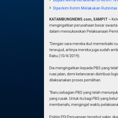
Diperkim Kotim Melakukan Rutinita
KATAMBUNGNEWS.com, SAMPIT –
Ket
mengingatkan perusahaan besar swasta (
dalam mensukseskan Pelaksanaan Pemilu 2
“Dengan cara mereka ikut memerbaiki rua
terwujud, artinya mereka juga sudah ambi
Rabu (10/4/2019).
Dia mengingatkan kepada PBS yang tel
ruas jalan, demi kelancaran distribusi lo
dilaksanakan proses pemilihan.
“Baru sebagian PBS yang telah menunjuk
yang rusak. Untuk itu bagi PBS yang belu
membenahi, mengingat waktu pelaksanaan
Politisi PDI Perjuangan tersebut yakin, 