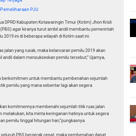
s Pemeliharaan PJU
ua DPRD Kabupaten Kotawaringin Timur (Kotim) Jhon Krisli
PBS) agar kiranya turut ambil andil membantu pemerintah
019 ini di beberapa wilayah di Kotim saat ini.
s jalan yang rusak, maka kelancaran pemilu 2019 akan
l andil dalam mensukseskan pemilu tersebut,” Ujarnya,
ah berkomitmen untuk membantu pembenahan sejumlah
gistik pemilu yang mana sebentar lagi akan segera
kan komitmennya membenahi sejumlah titik ruas jalan
m melakukan, kita minta keringanan hatinya untuk segera
 pemilu tinggal hitungan hari,”pungkasnya.
jika seluruh PBS bergerak cepat, maka pembenahan dapat