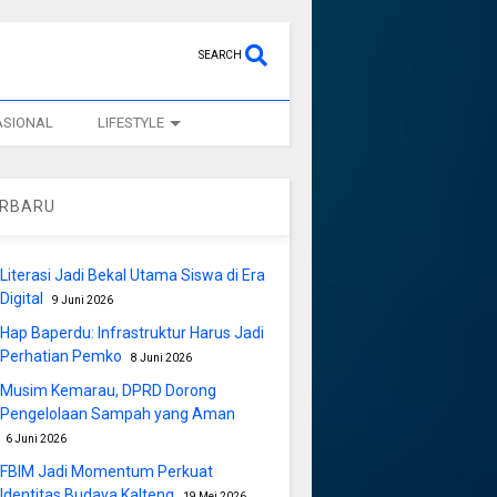
SEARCH
ASIONAL
LIFESTYLE
ERBARU
Literasi Jadi Bekal Utama Siswa di Era
Digital
9 Juni 2026
Hap Baperdu: Infrastruktur Harus Jadi
Perhatian Pemko
8 Juni 2026
Musim Kemarau, DPRD Dorong
Pengelolaan Sampah yang Aman
6 Juni 2026
FBIM Jadi Momentum Perkuat
Identitas Budaya Kalteng
19 Mei 2026