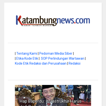
|
Tentang Kami
|
Pedoman Media Siber
|
|
Etika Kode Etik
|
SOP Perlindungan Wartawan
|
Kode Etik Redaksi dan Perusahaan
|
Redaksi
a di
Hap Baperdu: Infrastruktur Harus
Musi