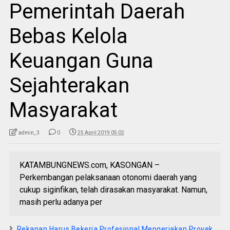
Pemerintah Daerah
Bebas Kelola
Keuangan Guna
Sejahterakan
Masyarakat
admin_3
0
25 April 2019 05:02
KATAMBUNGNEWS.com, KASONGAN –
Perkembangan pelaksanaan otonomi daerah yang
cukup siginfikan, telah dirasakan masyarakat. Namun,
masih perlu adanya per
Rekanan Harus Bekerja Profesional Mengerjakan Proyek