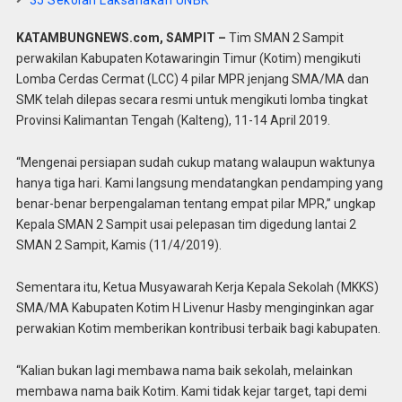
35 Sekolah Laksanakan UNBK
KATAMBUNGNEWS.com, SAMPIT –
Tim SMAN 2 Sampit
perwakilan Kabupaten Kotawaringin Timur (Kotim) mengikuti
Lomba Cerdas Cermat (LCC) 4 pilar MPR jenjang SMA/MA dan
SMK telah dilepas secara resmi untuk mengikuti lomba tingkat
Provinsi Kalimantan Tengah (Kalteng), 11-14 April 2019.
“Mengenai persiapan sudah cukup matang walaupun waktunya
hanya tiga hari. Kami langsung mendatangkan pendamping yang
benar-benar berpengalaman tentang empat pilar MPR,” ungkap
Kepala SMAN 2 Sampit usai pelepasan tim digedung lantai 2
SMAN 2 Sampit, Kamis (11/4/2019).
Sementara itu, Ketua Musyawarah Kerja Kepala Sekolah (MKKS)
SMA/MA Kabupaten Kotim H Livenur Hasby menginginkan agar
perwakian Kotim memberikan kontribusi terbaik bagi kabupaten.
“Kalian bukan lagi membawa nama baik sekolah, melainkan
membawa nama baik Kotim. Kami tidak kejar target, tapi demi