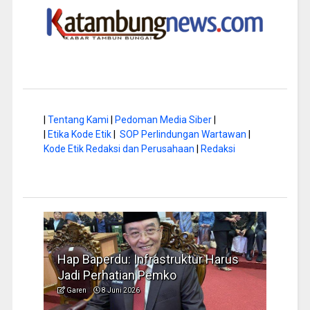
|
Tentang Kami
|
Pedoman Media Siber
|
|
Etika Kode Etik
|
SOP Perlindungan Wartawan
|
Kode Etik Redaksi dan Perusahaan
|
Redaksi
ap Baperdu: Infrastruktur Harus
Musim Kemarau,
adi Perhatian Pemko
Pengelolaan Sa
Garen
8 Juni 2026
Garen
6 Juni 2026