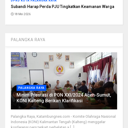
DPRD KOTA PALANGKA RAYA
Subandi Harap Perda PJU Tingkatkan Keamanan Warga
18 Mei 2026
PALANGKA RAYA
PALANGKA RAYA
Minim Prestasi di PON XXI/2024 Aceh-Sumut,
KONI Kalteng Berikan Klarifikasi
Palangka Raya, Katambungnes.com - Komite Olahraga Nasional
Indonesia (KONI) Kalimantan Tengah (Kalteng) menggelar
konferensi pers terkait perhelatan a [...]