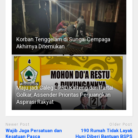
Korban Tenggelam di Sungai Cempaga
Akhirnya Ditemukan
Maju jadi Caleg DPRD Kalteng dari Partai
Golkar, Assender Prioritas Perjuangkan
Aspirasi Rakyat
Newer Post
Older Post
Wajib Jaga Persatuan dan
190 Rumah Tidak Layak
Kesatuan Pasca
Huni Diberi Bantuan BSPS