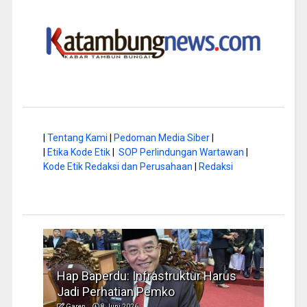
|
Tentang Kami
|
Pedoman Media Siber
|
|
Etika Kode Etik
|
SOP Perlindungan Wartawan
|
Kode Etik Redaksi dan Perusahaan
|
Redaksi
a di
Hap Baperdu: Infrastruktur Harus
Musi
Jadi Perhatian Pemko
Peng
Garen
8 Juni 2026
Garen