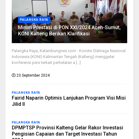
PALANGKA RAYA
Minim Prestasi di PON XXI/2024 Aceh-Sumut,
KONI Kalteng Berikan Klarifikasi
Palangka Raya, Katambungnes.com - Komite Olahraga Nasional
Indonesia (KONI) Kalimantan Tengah (Kalteng) menggelar
konferensi pers terkait perhelatan a [...]
23 September 2024
PALANGKA RAYA
Fairid Naparin Optimis Lanjukan Program Visi Misi
Jilid II
PALANGKA RAYA
DPMPTSP Provinsi Kalteng Gelar Rakor Investasi
Pengisian Capaian dan Target Investasi Tahun